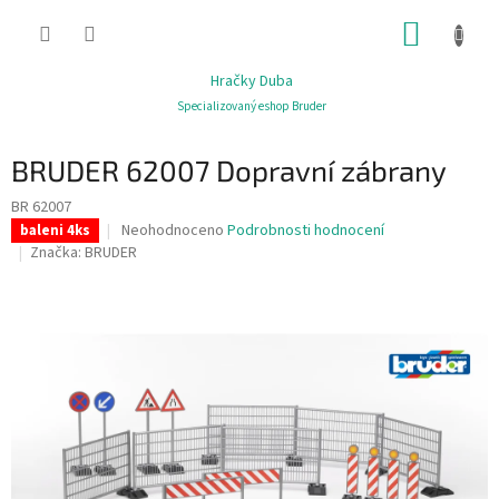
Přejít
NÁKUP
na
obsah
KOŠÍK
Hračky Duba
Specializovaný eshop Bruder
BRUDER 62007 Dopravní zábrany
BR 62007
Průměrné
Neohodnoceno
Podrobnosti hodnocení
baleni 4ks
hodnocení
Značka:
BRUDER
produktu
je
0,0
z
5
hvězdiček.