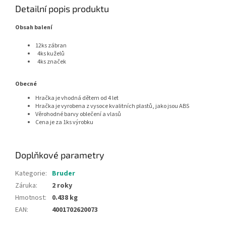
Detailní popis produktu
Obsah balení
12ks zábran
4ks kuželů
4ks značek
Obecné
Hračka je vhodná dětem od 4 let
Hračka je vyrobena z vysoce kvalitních plastů, jako jsou ABS
Věrohodné barvy oblečení a vlasů
Cena je za 1ks výrobku
Doplňkové parametry
Kategorie
:
Bruder
Záruka
:
2 roky
Hmotnost
:
0.438 kg
EAN
:
4001702620073