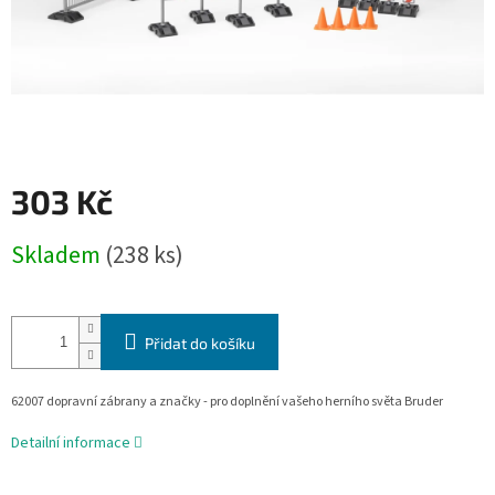
303 Kč
Měrná
Skladem
(238 ks)
cena:
Přidat do košíku
62007 dopravní zábrany a značky - pro doplnění vašeho herního světa Bruder
Detailní informace