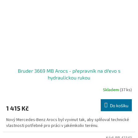
Bruder 3669 MB Arocs - přepravník na dřevo s
hydraulickou rukou
Skladem
(37 ks)
Do košíku
1 415 Kč
Nový Mercedes-Benz Arocs byl vyvinut tak, aby splňoval technické
vlastnosti potřebné pro práci v jakémkoliv terénu.
Kód:
BR 42343