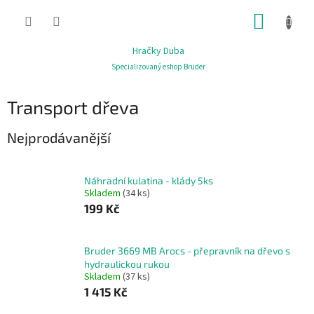
Přejít
NÁKUP
na
obsah
KOŠÍK
Hračky Duba
Specializovaný eshop Bruder
Transport dřeva
Nejprodávanější
Náhradní kulatina - klády 5ks
Skladem
(34 ks)
199 Kč
Bruder 3669 MB Arocs - přepravník na dřevo s
hydraulickou rukou
Skladem
(37 ks)
1 415 Kč