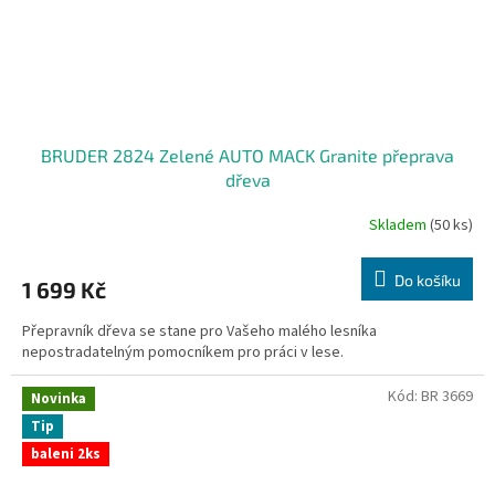
BRUDER 2824 Zelené AUTO MACK Granite přeprava
dřeva
Skladem
(50 ks)
Do košíku
1 699 Kč
Přepravník dřeva se stane pro Vašeho malého lesníka
nepostradatelným pomocníkem pro práci v lese.
Kód:
BR 3669
Novinka
Tip
baleni 2ks