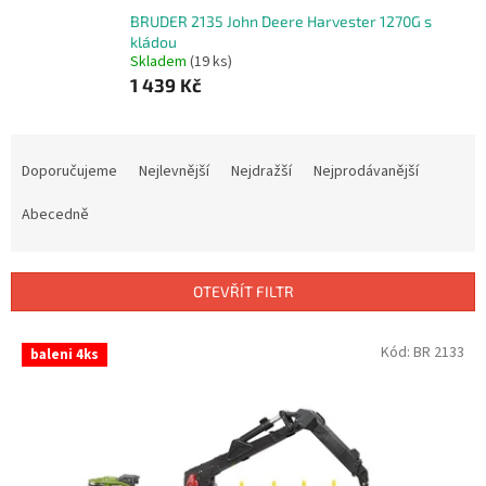
BRUDER 2135 John Deere Harvester 1270G s
kládou
Skladem
(19 ks)
1 439 Kč
Ř
a
Doporučujeme
Nejlevnější
Nejdražší
Nejprodávanější
z
e
Abecedně
n
í
p
OTEVŘÍT FILTR
r
o
V
Kód:
BR 2133
baleni 4ks
d
ý
u
p
k
i
t
s
ů
p