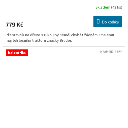
Skladem
(43 ks)
Průměrné
hodnocení
produktu
Do košíku
779 Kč
je
2,8
Přepravník na dřevo s rukou by neměl chybět žádnému malému
z
majiteli lesního traktoru značky Bruder.
5
hvězdiček.
Kód:
BR 2769
baleni 4ks