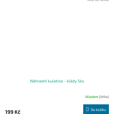
Náhradní kulatina - klády 5ks
Skladem
(34 ks)
Do košíku
199 Kč