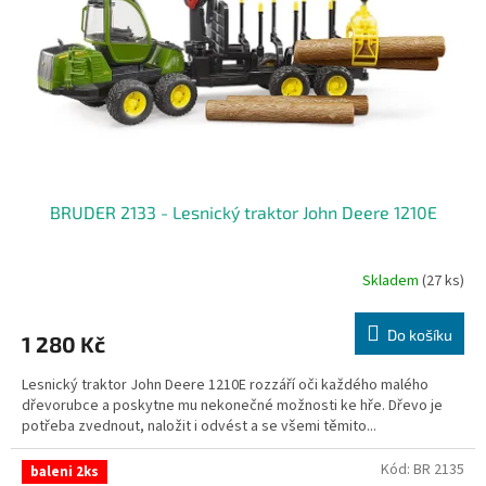
r
o
d
u
k
t
ů
BRUDER 2133 - Lesnický traktor John Deere 1210E
Skladem
(27 ks)
Do košíku
1 280 Kč
Lesnický traktor John Deere 1210E rozzáří oči každého malého
dřevorubce a poskytne mu nekonečné možnosti ke hře. Dřevo je
potřeba zvednout, naložit i odvést a se všemi těmito...
Kód:
BR 2135
baleni 2ks