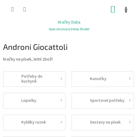
Přejít
NÁKUP
na
obsah
KOŠÍK
Hračky Duba
Specializovaný eshop Bruder
Androni Giocattoli
hračky na písek, letní zboží
Potřeby do
Konvičky
kuchyně
Lopatky
Sportovní potřeby
Kyblíky ruzné
Sestavy na písek