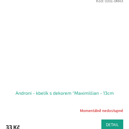
Kód:
0301-0MAX
Androni - kbelík s dekorem "Maximillian - 13cm
Momentálně nedostupné
DETAIL
33 Kč