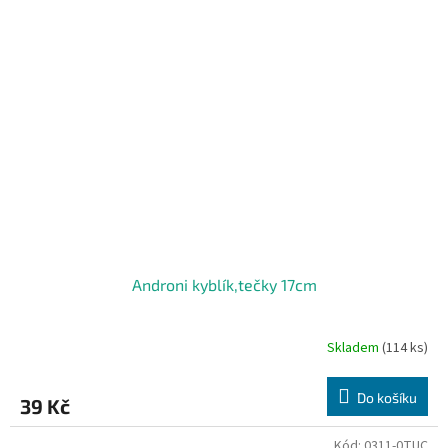
Androni kyblík,tečky 17cm
Skladem
(114 ks)
Do košíku
39 Kč
Kód:
0311-0TUC