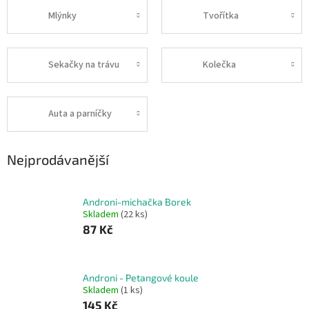
Mlýnky
Tvořítka
Sekačky na trávu
Kolečka
Auta a parníčky
Nejprodávanější
Androni-michačka Borek
Skladem
(22 ks)
87 Kč
Androni - Petangové koule
Skladem
(1 ks)
145 Kč