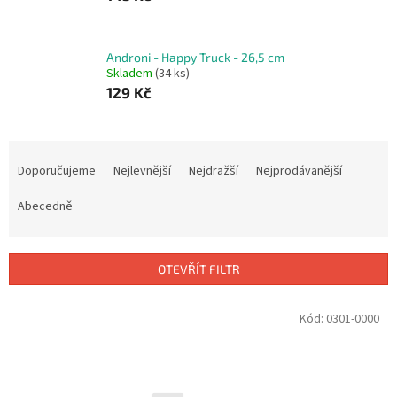
Androni - Happy Truck - 26,5 cm
Skladem
(34 ks)
129 Kč
Ř
a
Doporučujeme
Nejlevnější
Nejdražší
Nejprodávanější
z
e
Abecedně
n
í
p
OTEVŘÍT FILTR
r
o
V
Kód:
0301-0000
d
ý
u
p
k
i
t
s