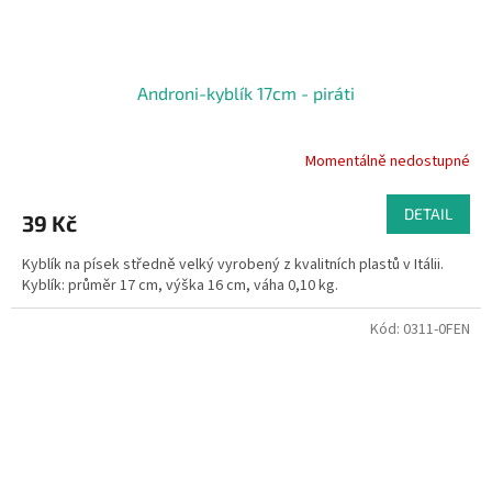
Androni-kyblík 17cm - piráti
Momentálně nedostupné
DETAIL
39 Kč
Kyblík na písek středně velký vyrobený z kvalitních plastů v Itálii.
Kyblík: průměr 17 cm, výška 16 cm, váha 0,10 kg.
Kód:
0311-0FEN