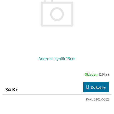
ů
p
r
o
d
u
k
t
ů
Androni-kyblík 13cm
Skladem
(16 ks)
Do košíku
34 Kč
Kód:
0301-0002