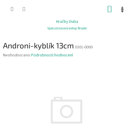
Přejít
NÁKUP
na
obsah
KOŠÍK
Hračky Duba
Specializovaný eshop Bruder
Androni-kyblík 13cm
0301-0000
Průměrné
Neohodnoceno
Podrobnosti hodnocení
hodnocení
produktu
je
0,0
z
5
hvězdiček.