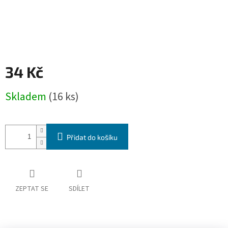
34 Kč
Měrná
Skladem
(16 ks)
cena:
Přidat do košíku
ZEPTAT SE
SDÍLET