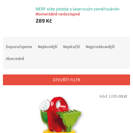
NERF elite pistole s laserovým zaměřováním
Momentálně nedostupné
289 Kč
Ř
a
Doporučujeme
Nejlevnější
Nejdražší
Nejprodávanější
z
e
Abecedně
n
í
p
OTEVŘÍT FILTR
r
o
V
Kód:
1335-00LW
d
ý
u
p
k
i
t
s
ů
p