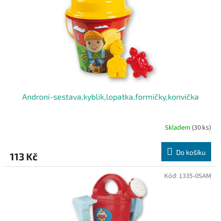
r
o
d
u
k
t
ů
Androni-sestava,kyblik,lopatka,formičky,konvička
Skladem
(30 ks)
Do košíku
113 Kč
Kód:
1335-0SAM