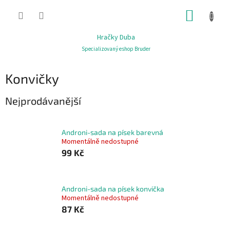
Přejít
NÁKUP
na
obsah
KOŠÍK
Hračky Duba
Specializovaný eshop Bruder
Konvičky
Nejprodávanější
Androni-sada na písek barevná
Momentálně nedostupné
99 Kč
Androni-sada na písek konvička
Momentálně nedostupné
87 Kč