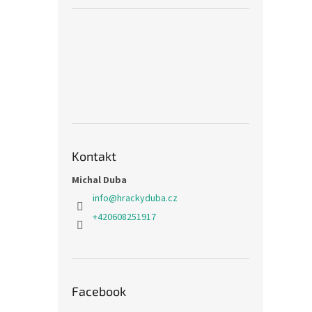
Kontakt
Michal Duba
info
@
hrackyduba.cz
+420608251917
Facebook