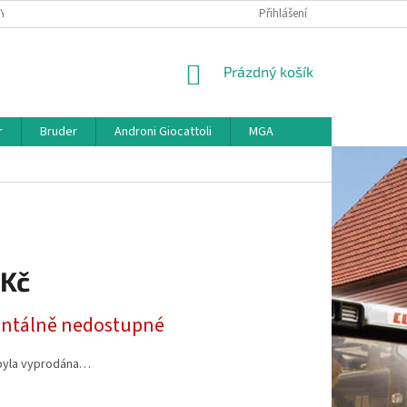
KY
VŠE O REKLAMACI
VRÁCENÍ ZBOŽÍ
Přihlášení
MAPA SERVERU
O
NÁKUPNÍ
Prázdný košík
KOŠÍK
r
Bruder
Androni Giocattoli
MGA
 Kč
tálně nedostupné
byla vyprodána…