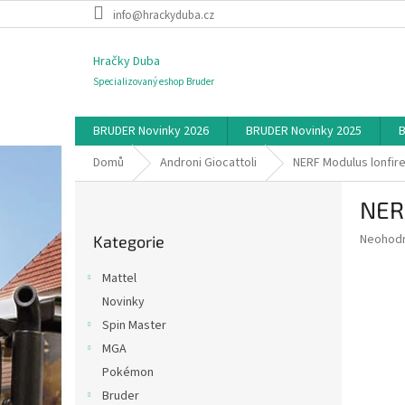
Přejít
info@hrackyduba.cz
na
obsah
Hračky Duba
Specializovaný eshop Bruder
BRUDER Novinky 2026
BRUDER Novinky 2025
B
Domů
Androni Giocattoli
NERF Modulus lonfir
P
NER
o
Přeskočit
s
Průměr
Neohod
Kategorie
kategorie
t
hodnoce
r
produkt
Mattel
a
je
Novinky
0,0
n
z
Spin Master
n
5
í
MGA
hvězdič
p
Pokémon
a
Bruder