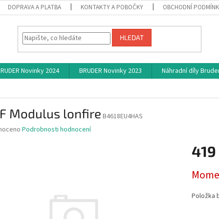
DOPRAVA A PLATBA
KONTAKTY A POBOČKY
OBCHODNÍ PODMÍN
HLEDAT
RUDER Novinky 2024
BRUDER Novinky 2023
Náhradní díly Brude
e
F Modulus lonfire
B4618EU4HAS
né
noceno
Podrobnosti hodnocení
ní
419
u
Měrná
Momen
cena:
ek.
Položka 