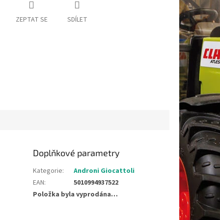
ZEPTAT SE
SDÍLET
Doplňkové parametry
Kategorie
:
Androni Giocattoli
EAN
:
5010994937522
Položka byla vyprodána…