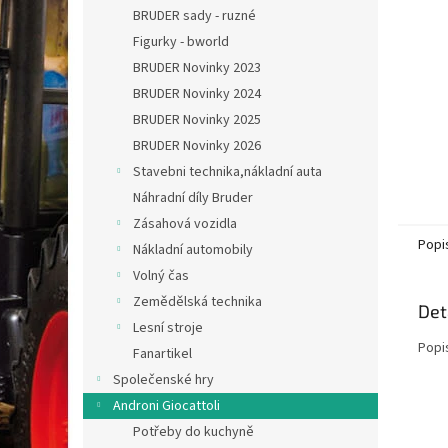
n
BRUDER sady - ruzné
e
Figurky - bworld
l
BRUDER Novinky 2023
BRUDER Novinky 2024
BRUDER Novinky 2025
BRUDER Novinky 2026
Stavebni technika,nákladní auta
Náhradní díly Bruder
Zásahová vozidla
Popi
Nákladní automobily
Volný čas
Zemědělská technika
Det
Lesní stroje
Popi
Fanartikel
Společenské hry
Androni Giocattoli
Potřeby do kuchyně