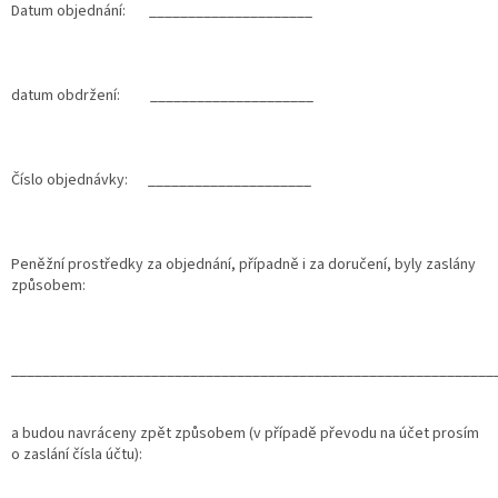
Datum objednání: _____________________
datum obdržení: _____________________
Číslo objednávky: _____________________
Peněžní prostředky za objednání, případně i za doručení, byly zaslány
způsobem:
______________________________________________________________
a budou navráceny zpět způsobem (v případě převodu na účet prosím
o zaslání čísla účtu):