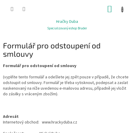
Přejít
NÁKUP
na
obsah
KOŠÍK
Hračky Duba
Specializovaný eshop Bruder
Formulář pro odstoupení od
smlouvy
Formulář pro odstoupení od smlouvy
(vyplňte tento formulář a odešlete jej zpět pouze v případě, že chcete
odstoupit od smlouvy. Formulář je třeba vytisknout, podepsat a zaslat
naskenovaný na níže uvedenou e-mailovou adresu, případně jej vložit
do zásilky s vráceným zbožím).
Adresát
Internetový obchod: www.hrackyduba.cz