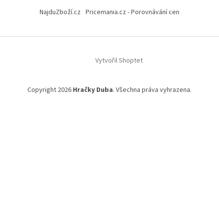
á
NajduZboží.cz
Pricemania.cz - Porovnávání cen
p
a
t
í
Vytvořil Shoptet
Copyright 2026
Hračky Duba
. Všechna práva vyhrazena.