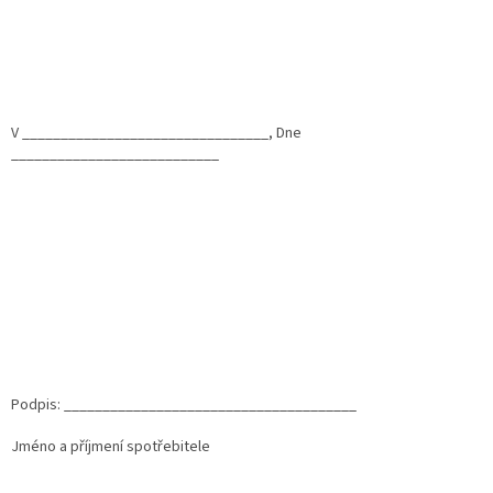
V ________________________________, Dne
___________________________
Podpis: ______________________________________
Jméno a příjmení spotřebitele
Z