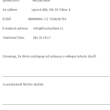
Společnost: Michal Duba
Se sídlem: Lipová 408, 391 56 Tábor 4
IČ/DIČ: 46699694 / CZ 7204191753
E-mailová adresa: info@hrackyduba.cz
Telefonní číslo: 381 25 19 17
Oznamuji, že tímto odstupuji od smlouvy o nákupu tohoto zboží:
______________________________________________________________
/o poskytnutí těchto služeb:
______________________________________________________________