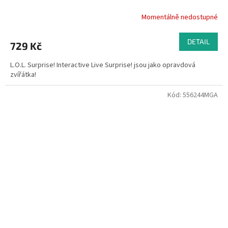
Momentálně nedostupné
DETAIL
729 Kč
L.O.L. Surprise! Interactive Live Surprise! jsou jako opravdová
zvířátka!
Kód:
556244MGA