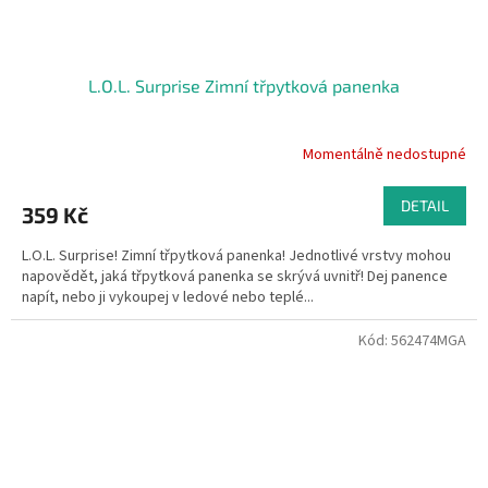
L.O.L. Surprise Zimní třpytková panenka
Momentálně nedostupné
DETAIL
359 Kč
L.O.L. Surprise! Zimní třpytková panenka! Jednotlivé vrstvy mohou
napovědět, jaká třpytková panenka se skrývá uvnitř! Dej panence
napít, nebo ji vykoupej v ledové nebo teplé...
Kód:
562474MGA