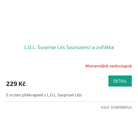
L.O.L. Surprise Lils Sourozenci a zvířátka
Momentálně nedostupné
DETAIL
229 Kč
5 vrstev překvapení s L.O.L. Surprise! Lils!
Kód:
559696MGA