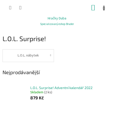
Přejít
NÁKUP
na
obsah
KOŠÍK
Hračky Duba
Specializovaný eshop Bruder
L.O.L. Surprise!
L.O.L. nábytek
Nejprodávanější
L.O.L. Surprise! Adventní kalendář 2022
Skladem
(2 ks)
879 Kč