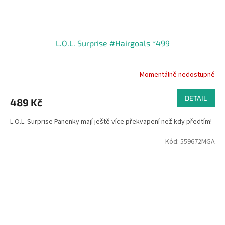
L.O.L. Surprise #Hairgoals *499
Momentálně nedostupné
DETAIL
489 Kč
L.O.L. Surprise Panenky mají ještě více překvapení než kdy předtím!
Kód:
559672MGA