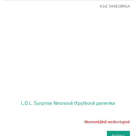
Kód:
564829MGA
L.O.L. Surprise Neonová třpytková panenka
Momentálně nedostupné