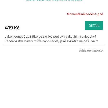
Momentálně nedostupné
DETAIL
419 Kč
Jaké neonové zvířátko se skrývá pod extra dlouhými chloupky?
Každá vrstva balení může napovědět, jaké zvířátko najdeš uvnitř.
Kód:
565086MGA