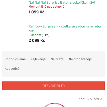
Na! Na! Na! Surprise Batoh s pokojíčkem 3v1
Momentálně nedostupné
1 099 Kč
Rainbow Surprise - Kabelka se sadou na výrobu
slizu
Skladem
(3 ks)
2 099 Kč
Ř
a
Doporučujeme
Nejlevnější
Nejdražší
Nejprodávanější
z
e
Abecedně
n
í
p
OTEVŘÍT FILTR
r
o
V
Kód:
552215MGA
d
ý
u