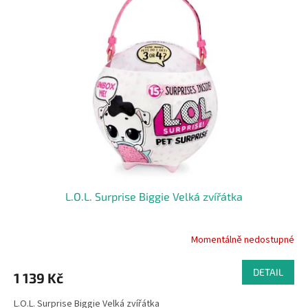
p
k
i
t
s
ů
p
r
o
d
u
k
t
ů
L.O.L. Surprise Biggie Velká zvířátka
Momentálně nedostupné
DETAIL
1 139 Kč
L.O.L. Surprise Biggie Velká zvířátka