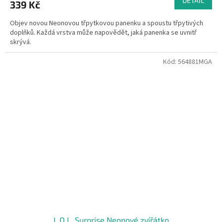
DETAIL
339 Kč
Objev novou Neonovou třpytkovou panenku a spoustu třpytivých
doplňků. Každá vrstva může napovědět, jaká panenka se uvnitř
skrývá.
Kód:
564881MGA
L.O.L. Surprise Neonové zvířátko