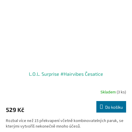
L.O.L. Surprise #Hairvibes Česatice
Skladem
(3 ks)
Do košíku
529 Kč
Rozbal více než 15 překvapení včetně kombinovatelných paruk, se
kterými vytvoříš nekonečně mnoho účesů.