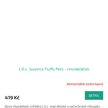
L.O.L. Surprice Fluffy Pets - chundeláček
Momentálně nedostupné
DETAIL
419 Kč
Nová chundelatá zvířátka L.O.L. mají dlouhé a načechrané chloupky.