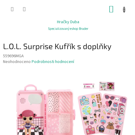
Přejít
NÁKUP
na
obsah
KOŠÍK
Hračky Duba
Specializovaný eshop Bruder
L.O.L. Surprise Kufřík s doplňky
559696MGA
Průměrné
Neohodnoceno
Podrobnosti hodnocení
hodnocení
produktu
je
0,0
z
5
hvězdiček.