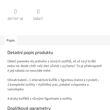
ZEPTAT SE
SDÍLET
Popis
Detailní popis produktu
Obleč panenku do jednoho z nových outfitů, ať už se jí to líbí
nebo ne. Bude chtít celý den zůstat v pyžamu? To je překvapení!
A její nálada se neustále mění.
Obsah balení • 1 interaktivní kufřík s figurínou (nelze ji vyndat) •
2 kompletní outfity • Vytištěný pas, palubní vstupenka a
samolepka
4 druhy kufříků s různými figurínami a outfity.
Doplňkové parametry