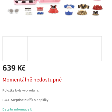
639 Kč
Měrná
Momentálně nedostupné
cena:
Položka byla vyprodána…
L.O.L. Surprise Kufřík s doplňky
Detailní informace