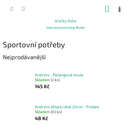
Přejít
NÁKUP
na
obsah
KOŠÍK
Hračky Duba
Specializovaný eshop Bruder
Sportovní potřeby
Nejprodávanější
Androni - Petangové koule
Skladem
(1 ks)
145 Kč
Androni-létající disk 24cm - frisbee
Skladem
(82 ks)
48 Kč