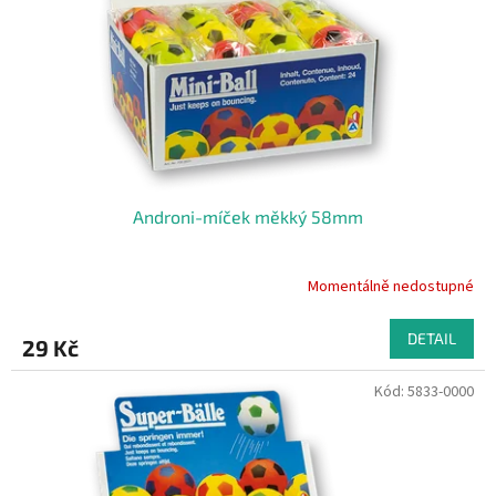
r
o
d
u
k
t
ů
Androni-míček měkký 58mm
Momentálně nedostupné
DETAIL
29 Kč
Kód:
5833-0000