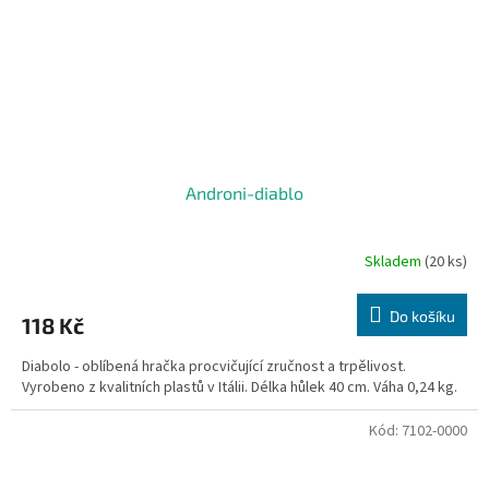
Androni-diablo
Skladem
(20 ks)
Do košíku
118 Kč
Diabolo - oblíbená hračka procvičující zručnost a trpělivost.
Vyrobeno z kvalitních plastů v Itálii. Délka hůlek 40 cm. Váha 0,24 kg.
Kód:
7102-0000