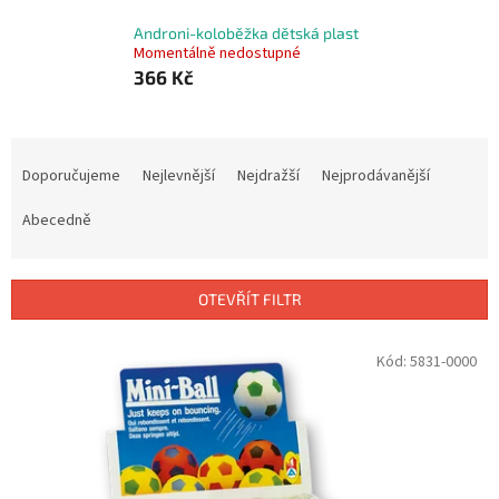
Androni-koloběžka dětská plast
Momentálně nedostupné
366 Kč
Ř
a
Doporučujeme
Nejlevnější
Nejdražší
Nejprodávanější
z
e
Abecedně
n
í
p
OTEVŘÍT FILTR
r
o
V
Kód:
5831-0000
d
ý
u
p
k
i
t
s
ů
p