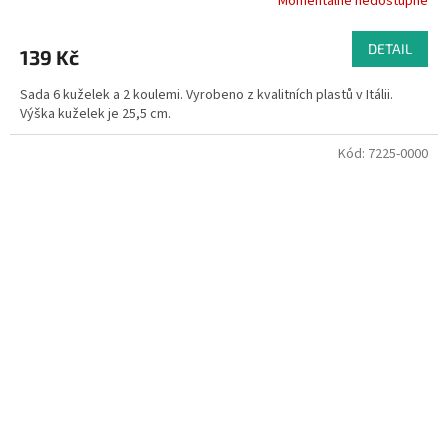
Momentálně nedostupné
DETAIL
139 Kč
Sada 6 kuželek a 2 koulemi. Vyrobeno z kvalitních plastů v Itálii.
Výška kuželek je 25,5 cm.
Kód:
7225-0000