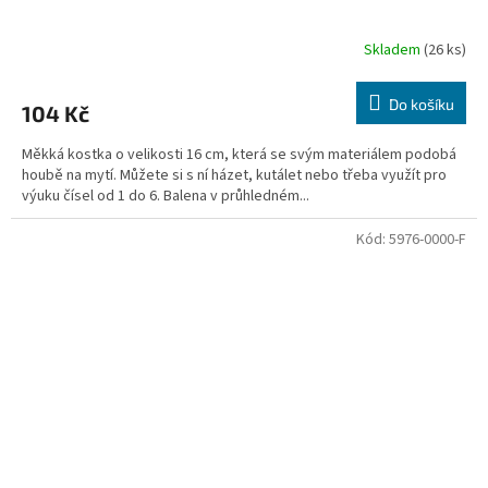
Skladem
(26 ks)
Do košíku
104 Kč
Měkká kostka o velikosti 16 cm, která se svým materiálem podobá
houbě na mytí. Můžete si s ní házet, kutálet nebo třeba využít pro
výuku čísel od 1 do 6. Balena v průhledném...
Kód:
5976-0000-F