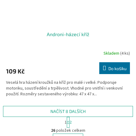
Androni-házecí kříž
Skladem
(4 ks)
Do košíku
109 Kč
Veselá hra házení kroužků na kříž pro malé i velké. Podporuje
motoriku, soustředění a trpělivost. Vhodné pro vnitřní i venkovní
použití. Rozměry sestaveného výrobku: 47 x 47 x...
NAČÍST 8 DALŠÍCH
S
1
2
t
O
r
26
položek celkem
v
á