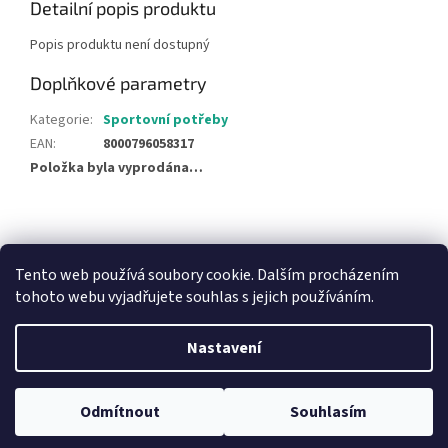
Detailní popis produktu
Popis produktu není dostupný
Doplňkové parametry
Kategorie
:
Sportovní potřeby
EAN
:
8000796058317
Položka byla vyprodána…
Z
á
NajduZboží.cz
Pricemania.cz - Porovnávání cen
p
Tento web používá soubory cookie. Dalším procházením
a
tohoto webu vyjadřujete souhlas s jejich používáním.
t
í
Nastavení
Vytvořil Shoptet
Odmítnout
Souhlasím
Copyright 2026
Hračky Duba
. Všechna práva vyhrazena.