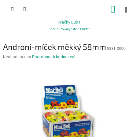
Přejít
NÁKUP
na
obsah
KOŠÍK
Hračky Duba
Specializovaný eshop Bruder
Androni-míček měkký 58mm
5831-0000
Průměrné
Neohodnoceno
Podrobnosti hodnocení
hodnocení
produktu
je
0,0
z
5
hvězdiček.