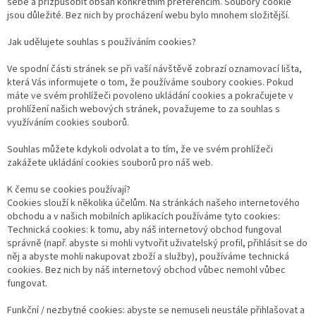
sebe a přizpůsobit obsah konkrétním preferencím. Soubory cookie
jsou důležité. Bez nich by procházení webu bylo mnohem složitější.
Jak udělujete souhlas s používáním cookies?
Ve spodní části stránek se při vaší návštěvě zobrazí oznamovací lišta,
která Vás informujete o tom, že používáme soubory cookies. Pokud
máte ve svém prohlížeči povoleno ukládání cookies a pokračujete v
prohlížení našich webových stránek, považujeme to za souhlas s
využíváním cookies souborů.
Souhlas můžete kdykoli odvolat a to tím, že ve svém prohlížeči
zakážete ukládání cookies souborů pro náš web.
K čemu se cookies používají?
Cookies slouží k několika účelům. Na stránkách našeho internetového
obchodu a v našich mobilních aplikacích používáme tyto cookies:
Technická cookies: k tomu, aby náš internetový obchod fungoval
správně (např. abyste si mohli vytvořit uživatelský profil, přihlásit se do
něj a abyste mohli nakupovat zboží a služby), používáme technická
cookies. Bez nich by náš internetový obchod vůbec nemohl vůbec
fungovat.
Funkční / nezbytné cookies: abyste se nemuseli neustále přihlašovat a