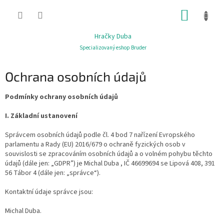
Přejít
NÁKUP
na
obsah
KOŠÍK
Hračky Duba
Specializovaný eshop Bruder
Ochrana osobních údajů
Podmínky ochrany osobních údajů
I. Základní ustanovení
Správcem osobních údajů podle čl. 4 bod 7 nařízení Evropského
parlamentu a Rady (EU) 2016/679 o ochraně fyzických osob v
souvislosti se zpracováním osobních údajů a o volném pohybu těchto
údajů (dále jen: „GDPR”) je Michal Duba , IČ 46699694 se Lipová 408, 391
56 Tábor 4 (dále jen: „správce“).
Kontaktní údaje správce jsou:
Michal Duba.