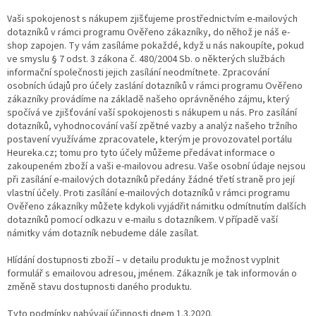
Vaši spokojenost s nákupem zjišťujeme prostřednictvím e-mailových
dotazníků v rámci programu Ověřeno zákazníky, do něhož je náš e-
shop zapojen. Ty vám zasíláme pokaždé, když u nás nakoupíte, pokud
ve smyslu § 7 odst. 3 zákona č. 480/2004 Sb. o některých službách
informační společnosti jejich zasílání neodmítnete. Zpracování
osobních údajů pro účely zaslání dotazníků v rámci programu Ověřeno
zákazníky provádíme na základě našeho oprávněného zájmu, který
spočívá ve zjišťování vaší spokojenosti s nákupem u nás. Pro zasílání
dotazníků, vyhodnocování vaší zpětné vazby a analýz našeho tržního
postavení využíváme zpracovatele, kterým je provozovatel portálu
Heureka.cz; tomu pro tyto účely můžeme předávat informace o
zakoupeném zboží a vaši e-mailovou adresu. Vaše osobní údaje nejsou
při zasílání e-mailových dotazníků předány žádné třetí straně pro její
vlastní účely. Proti zasílání e-mailových dotazníků v rámci programu
Ověřeno zákazníky můžete kdykoli vyjádřit námitku odmítnutím dalších
dotazníků pomocí odkazu v e-mailu s dotazníkem. V případě vaší
námitky vám dotazník nebudeme dále zasílat.
Hlídání dostupnosti zboží – v detailu produktu je možnost vyplnit
formulář s emailovou adresou, jménem. Zákazník je tak informován o
změně stavu dostupnosti daného produktu.
Tyto podmínky nabývají účinnosti dnem 1.3.2020.