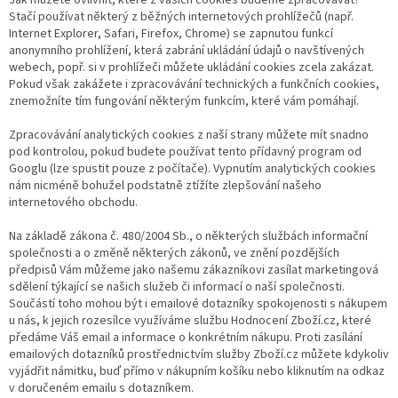
Stačí používat některý z běžných internetových prohlížečů (např.
Internet Explorer, Safari, Firefox, Chrome) se zapnutou funkcí
anonymního prohlížení, která zabrání ukládání údajů o navštívených
webech, popř. si v prohlížeči můžete ukládání cookies zcela zakázat.
Pokud však zakážete i zpracovávání technických a funkčních cookies,
znemožníte tím fungování některým funkcím, které vám pomáhají.
Zpracovávání analytických cookies z naší strany můžete mít snadno
pod kontrolou, pokud budete používat tento přídavný program od
Googlu (lze spustit pouze z počítače). Vypnutím analytických cookies
nám nicméně bohužel podstatně ztížíte zlepšování našeho
internetového obchodu.
Na základě zákona č. 480/2004 Sb., o některých službách informační
společnosti a o změně některých zákonů, ve znění pozdějších
předpisů Vám můžeme jako našemu zákazníkovi zasílat marketingová
sdělení týkající se našich služeb či informací o naší společnosti.
Součástí toho mohou být i emailové dotazníky spokojenosti s nákupem
u nás, k jejich rozesílce využíváme službu Hodnocení Zboží.cz, které
předáme Váš email a informace o konkrétním nákupu. Proti zasílání
emailových dotazníků prostřednictvím služby Zboží.cz můžete kdykoliv
vyjádřit námitku, buď přímo v nákupním košíku nebo kliknutím na odkaz
v doručeném emailu s dotazníkem.