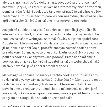
abyste si nemuseli pořád dokola nastavovat své preference (např.
nastavení jazyka, ve kterém se vám náš internetový obchod zobrazí),
pomáhají vám funkční cookies. V takovém případě je vaše heslo vždy
zašifrované. Používání těchto cookies není nezbytné, ale výrazně vám
zpříjemní a ulehčí návštěvu našeho internetového obchodu.
Analytické cookies: analytické cookies nám pomáhají vylepšit náš
internetový obchod, z čehož ve výsledku těžíte opět vy. Analytické
cookies na našem webu jsou shromažďovány skriptem společnosti
Google Inc., která následně tato data anonymizuje. Po anonymizaci se
již nejedná o osobní údaje, protože anonymizované cookies nelze
přiřadit konkrétnímu uživateli, resp. konkrétní osobě. My pracujeme
pouze s cookies v anonymizované podobě. Proto nedokážeme z
cookies zjistit, jak se konkrétní uživatel na našem webu choval (jaké
stránky navštívil, jaké zboží si prohlížel apod.)
Marketingové cookies: poznatky z těchto cookies používáme i pro
reklamní účely, kdy vám na základě těchto údajů můžeme zobrazovat
reklamu i na cizích webových stránkách, kterou ve vztahu k vám
považujeme za relevantní. Pokud chcete mít kontrolu nad tím, jaké
vaše analytické cookies zpracováváme, můžete použít tento přídavný
program od Googlu (lze spustit pouze z počítače).
Jak můžete ovlivnit, které z vašich cookies budeme zpracovávat?