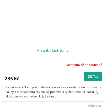
Piatnik : Cink Junior
Momentálně nedostupné
DETAIL
235 Kč
Hra se zvonečkem pro malé hráče – karty s veselými ale i smutnými
klauny. I tato varianta hry rozvíjí postřeh a rychlou reakci. Zacinkej
jako první na zvoneček, když se na...
Kód:
7709