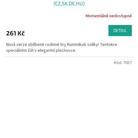
(CZ,SK,DE,HU)
Momentálně nedostupné
DETAIL
261 Kč
Nová verze oblíbené rodinné hry Rummikub solíky! Tentokre
speciálními žát v elegantní plechovce.
Kód:
7057