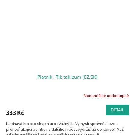
Piatnik : Tik tak bum (CZ,SK)
Momentálně nedostupné
DETAIL
333 Kč
Napínavá hra pro skupinku odvážných. Vymysli správné slovo a
přehoď tikající bombu na dalšího hráče, vydržíš až do konce? Máš