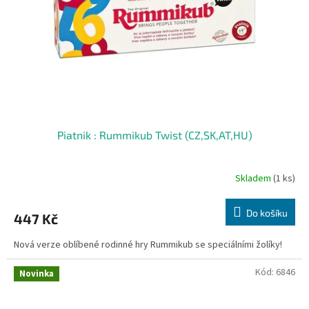
r
o
d
u
k
t
ů
Piatnik : Rummikub Twist (CZ,SK,AT,HU)
Skladem
(1 ks)
Do košíku
447 Kč
Nová verze oblíbené rodinné hry Rummikub se speciálními žolíky!
Kód:
6846
Novinka