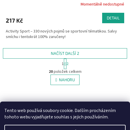
Momentálně nedostupné
DETAIL
217 Kč
Activity Sport – 330 nových pojmů se sportovní tématikou. Salvy
smíchu i tentokrát 100% zaručeny!
NAČÍST DALŠÍ 2
S
1
2
t
O
r
20
položek celkem
v
á
l
NAHORU
n
á
k
d
o
v
Z
a
á
c
á
NajduZboží.cz
Pricemania.cz - Porovnávání cen
n
í
p
Tento web používá soubory cookie. Dalším procházením
í
p
a
tohoto webu vyjadřujete souhlas s jejich používáním.
r
t
v
í
k