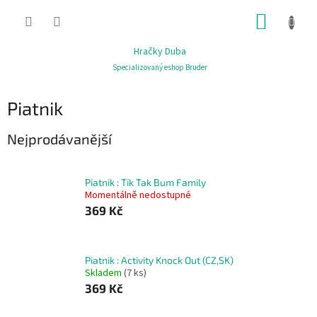
Přejít
NÁKUP
na
obsah
KOŠÍK
Hračky Duba
Specializovaný eshop Bruder
Piatnik
Nejprodávanější
Piatnik : Tik Tak Bum Family
Momentálně nedostupné
369 Kč
Piatnik : Activity Knock Out (CZ,SK)
Skladem
(7 ks)
369 Kč