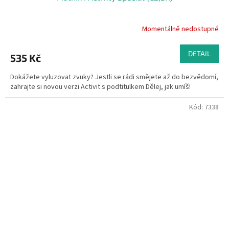
Momentálně nedostupné
DETAIL
535 Kč
Dokážete vyluzovat zvuky? Jestli se rádi smějete až do bezvědomí,
zahrajte si novou verzi Activit s podtitulkem Dělej, jak umíš!
Kód:
7338