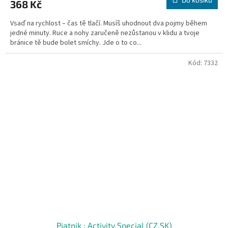
368 Kč
Vsaď na rychlost – čas tě tlačí. Musíš uhodnout dva pojmy během
jedné minuty. Ruce a nohy zaručeně nezůstanou v klidu a tvoje
bránice tě bude bolet smíchy. Jde o to co...
Kód:
7332
Piatnik : Activity Special (CZ,SK)