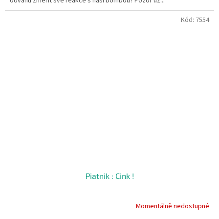
odvahu změřit své reakce s naší bombou? Pozor už...
Kód:
7554
Piatnik : Cink !
Momentálně nedostupné