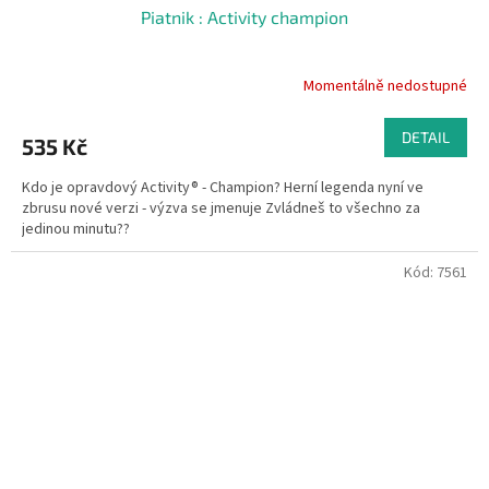
Piatnik : Activity champion
Momentálně nedostupné
DETAIL
535 Kč
Kdo je opravdový Activity® - Champion? Herní legenda nyní ve
zbrusu nové verzi - výzva se jmenuje Zvládneš to všechno za
jedinou minutu??
Kód:
7561