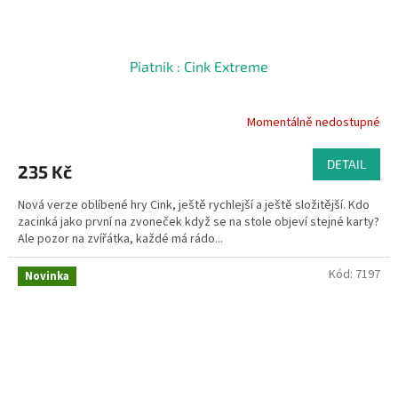
Piatnik : Cink Extreme
Momentálně nedostupné
DETAIL
235 Kč
Nová verze oblíbené hry Cink, ještě rychlejší a ještě složitější. Kdo
zacinká jako první na zvoneček když se na stole objeví stejné karty?
Ale pozor na zvířátka, každé má rádo...
Kód:
7197
Novinka