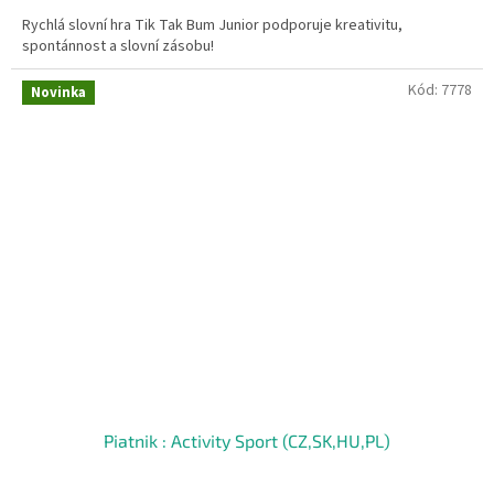
Rychlá slovní hra Tik Tak Bum Junior podporuje kreativitu,
spontánnost a slovní zásobu!
Kód:
7778
Novinka
Piatnik : Activity Sport (CZ,SK,HU,PL)