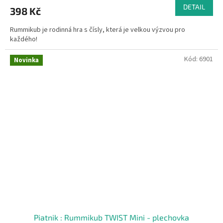
DETAIL
398 Kč
Rummikub je rodinná hra s čísly, která je velkou výzvou pro
každého!
Kód:
6901
Novinka
Piatnik : Rummikub TWIST Mini - plechovka