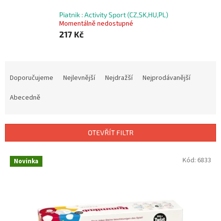
Piatnik : Activity Sport (CZ,SK,HU,PL)
Momentálně nedostupné
217 Kč
Ř
a
Doporučujeme
Nejlevnější
Nejdražší
Nejprodávanější
z
e
Abecedně
n
í
p
OTEVŘÍT FILTR
r
o
V
Kód:
6833
Novinka
d
ý
u
p
k
i
t
s
ů
p