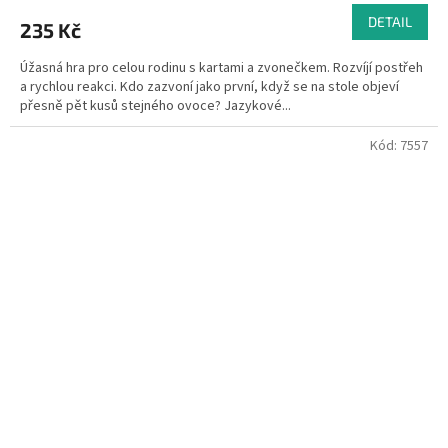
DETAIL
235 Kč
Úžasná hra pro celou rodinu s kartami a zvonečkem. Rozvíjí postřeh
a rychlou reakci. Kdo zazvoní jako první, když se na stole objeví
přesně pět kusů stejného ovoce? Jazykové...
Kód:
7557