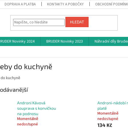
DOPRAVA A PLATBA
KONTAKTY A POBOČKY
OBCHODNÍ PODMÍN
HLEDAT
RUDER Novinky 2024
BRUDER Novinky 2023
Náhradní díly Brude
řeby do kuchyně
 do kuchyně
odávanější
Androni Kávová
Androni-nádobí 
souprava s konvičkou
platě
Momentálně
na podnosu
Momentálně
nedostupné
nedostupné
134 Kč