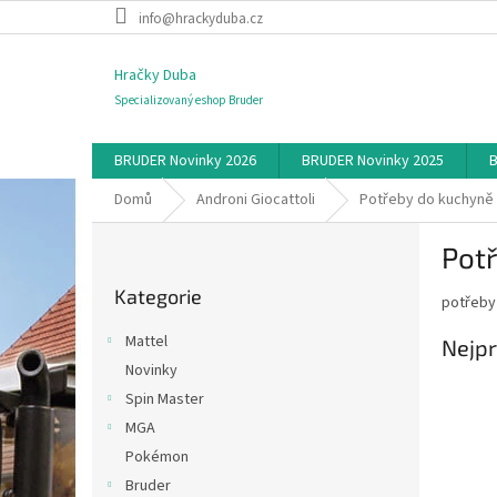
Přejít
info@hrackyduba.cz
na
obsah
Hračky Duba
Specializovaný eshop Bruder
BRUDER Novinky 2026
BRUDER Novinky 2025
B
Domů
Androni Giocattoli
Potřeby do kuchyně
P
Pot
o
Přeskočit
s
Kategorie
kategorie
potřeby
t
r
Mattel
Nejpr
a
Novinky
n
Spin Master
n
í
MGA
p
Pokémon
a
Bruder