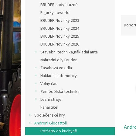
n
BRUDER sady - ruzné
e
Figurky - bworld
l
Ř
BRUDER Novinky 2023
a
Dopor
BRUDER Novinky 2024
z
BRUDER Novinky 2025
e
n
BRUDER Novinky 2026
í
Stavebni technika,nákladní auta
p
Náhradní díly Bruder
V
r
ý
Zásahová vozidla
o
p
Nákladní automobily
d
i
Volný čas
u
s
k
Zemědělská technika
p
t
Lesní stroje
r
ů
o
Fanartikel
d
Společenské hry
u
Androni Giocattoli
Andro
k
Potřeby do kuchyně
t