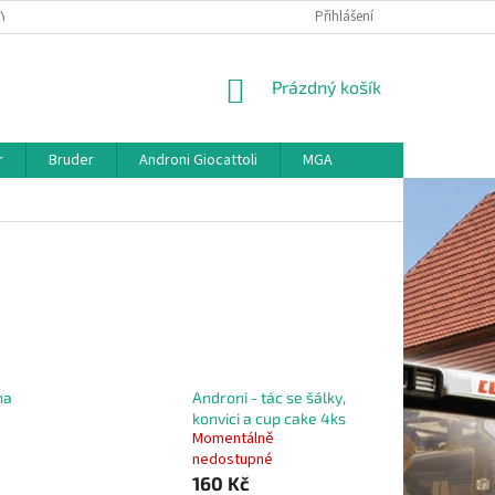
KY
VŠE O REKLAMACI
VRÁCENÍ ZBOŽÍ
Přihlášení
MAPA SERVERU
O
NÁKUPNÍ
Prázdný košík
KOŠÍK
r
Bruder
Androni Giocattoli
MGA
na
Androni - tác se šálky,
konvici a cup cake 4ks
Momentálně
nedostupné
160 Kč