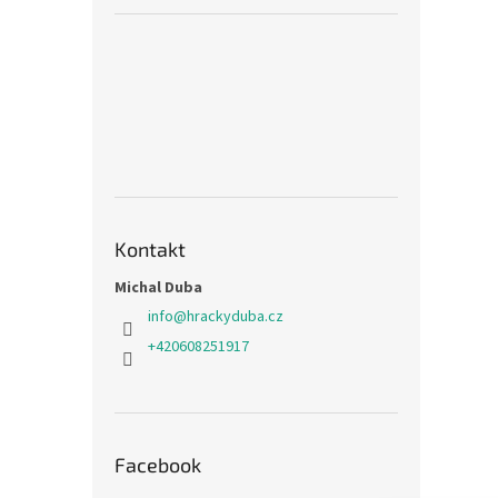
Kontakt
Michal Duba
info
@
hrackyduba.cz
+420608251917
Facebook