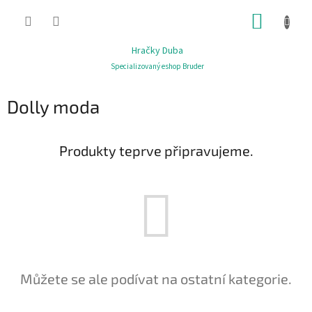
Přejít
NÁKUP
na
obsah
KOŠÍK
Hračky Duba
Specializovaný eshop Bruder
Dolly moda
Produkty teprve připravujeme.
Můžete se ale podívat na ostatní kategorie.