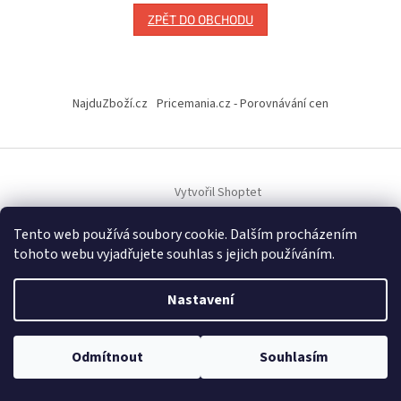
ZPĚT DO OBCHODU
Z
á
NajduZboží.cz
Pricemania.cz - Porovnávání cen
p
a
t
í
Vytvořil Shoptet
Tento web používá soubory cookie. Dalším procházením
Copyright 2026
Hračky Duba
. Všechna práva vyhrazena.
tohoto webu vyjadřujete souhlas s jejich používáním.
Nastavení
Odmítnout
Souhlasím