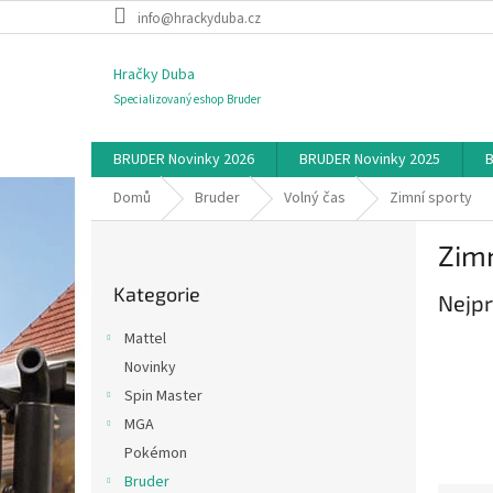
Přejít
info@hrackyduba.cz
na
obsah
Hračky Duba
Specializovaný eshop Bruder
BRUDER Novinky 2026
BRUDER Novinky 2025
B
Domů
Bruder
Volný čas
Zimní sporty
P
Zimn
o
Přeskočit
s
Kategorie
kategorie
Nejpr
t
r
Mattel
a
Novinky
n
Spin Master
n
í
MGA
p
Pokémon
a
Bruder