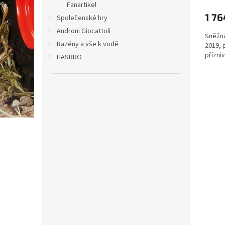
Fanartikel
1 76
Společenské hry
Androni Giocattoli
Sněžná
Bazény a vše k vodě
2019, 
přízni
HASBRO