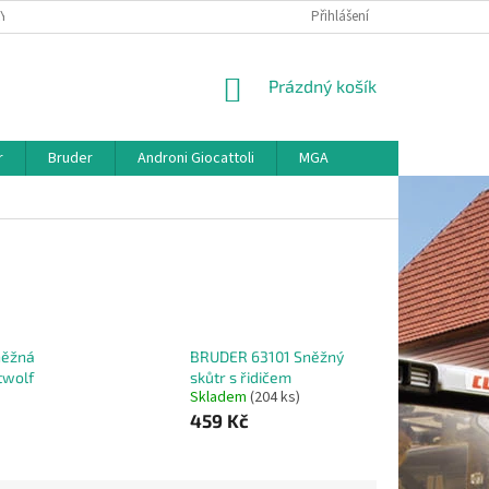
KY
VŠE O REKLAMACI
VRÁCENÍ ZBOŽÍ
Přihlášení
MAPA SERVERU
O
NÁKUPNÍ
Prázdný košík
KOŠÍK
r
Bruder
Androni Giocattoli
MGA
něžná
BRUDER 63101 Sněžný
twolf
skůtr s řidičem
Skladem
(204 ks)
459 Kč