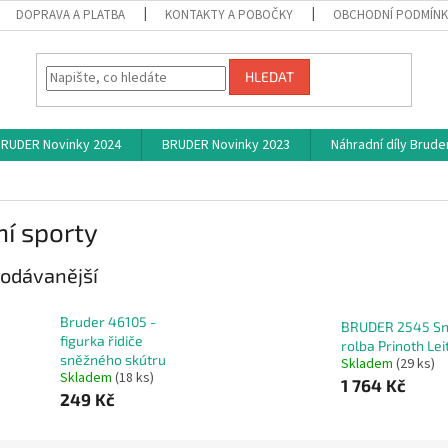
DOPRAVA A PLATBA
KONTAKTY A POBOČKY
OBCHODNÍ PODMÍN
HLEDAT
RUDER Novinky 2024
BRUDER Novinky 2023
Náhradní díly Brude
í sporty
odávanější
Bruder 46105 -
BRUDER 2545 S
figurka řidiče
rolba Prinoth Lei
sněžného skútru
Skladem
(29 ks)
Skladem
(18 ks)
1 764 Kč
249 Kč