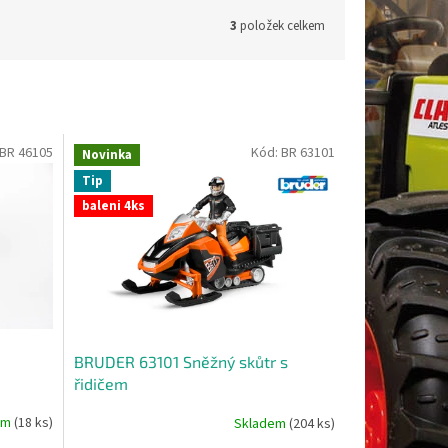
3
položek celkem
BR 46105
Kód:
BR 63101
Novinka
Tip
baleni 4ks
BRUDER 63101 Sněžný skůtr s
řidičem
em
(18 ks)
Skladem
(204 ks)