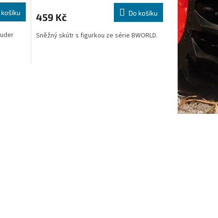
 košíku
Do košíku
459 Kč
ruder
Sněžný skútr s figurkou ze série BWORLD.