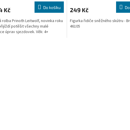
Do košíku
Do
4 Kč
249 Kč
 rolba Prinoth Leitwolf, novinka roku
Figurka řidiče sněžného skútru - B
přijíždí potěšit všechny malé
46105
vce úprav sjezdovek. Věk: 4+
O
v
l
á
d
a
c
í
p
r
v
k
y
v
ý
p