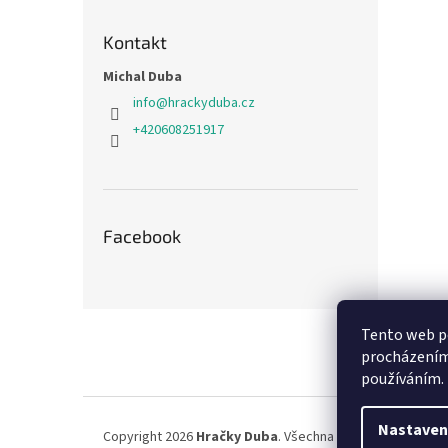
Kontakt
Michal Duba
info
@
hrackyduba.cz
+420608251917
Facebook
Z
Tento web po
á
procházením 
p
používáním.
a
t
í
Nastaven
Copyright 2026
Hračky Duba
. Všechna práva vyhrazena.