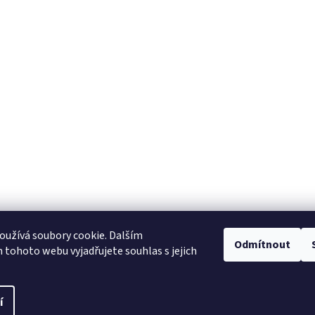
užívá soubory cookie. Dalším
NajduZboží.cz
Pricemania.cz - Porovnávání cen
Odmítnout
tohoto webu vyjadřujete souhlas s jejich
í