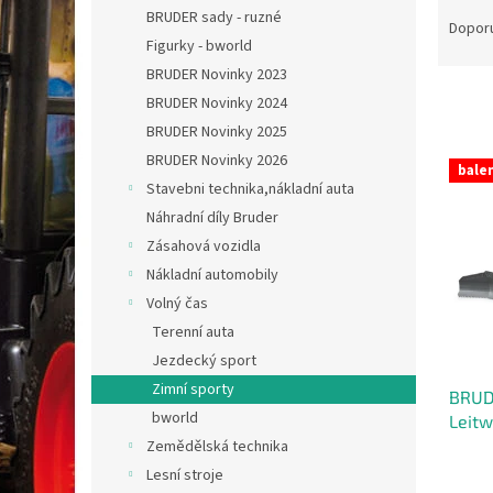
Ř
n
BRUDER sady - ruzné
a
e
Dopor
Figurky - bworld
z
l
e
BRUDER Novinky 2023
n
BRUDER Novinky 2024
í
BRUDER Novinky 2025
p
V
BRUDER Novinky 2026
r
balen
ý
Stavebni technika,nákladní auta
o
p
Náhradní díly Bruder
d
i
u
Zásahová vozidla
s
k
Nákladní automobily
p
t
r
Volný čas
ů
o
Terenní auta
d
Jezdecký sport
u
Zimní sporty
BRUD
k
bworld
Leitw
t
Zemědělská technika
ů
Lesní stroje