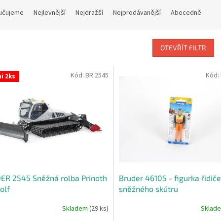
učujeme
Nejlevnější
Nejdražší
Nejprodávanější
Abecedně
OTEVŘÍT FILTR
Kód:
BR 2545
Kód:
i 2ks
ER 2545 Sněžná rolba Prinoth
Bruder 46105 - figurka řidiče
olf
sněžného skútru
Skladem
(29 ks)
Sklad