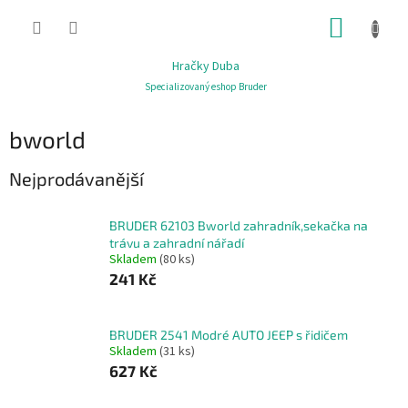
Přejít
NÁKUP
na
obsah
KOŠÍK
Hračky Duba
Specializovaný eshop Bruder
bworld
Nejprodávanější
BRUDER 62103 Bworld zahradník,sekačka na
trávu a zahradní nářadí
Skladem
(80 ks)
241 Kč
BRUDER 2541 Modré AUTO JEEP s řidičem
Skladem
(31 ks)
627 Kč