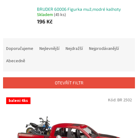
BRUDER 60006 Figurka muž,modré kalhoty
Skladem
(45 ks)
196 Kč
Ř
a
Doporučujeme
Nejlevnější
Nejdražší
Nejprodávanější
z
e
Abecedně
n
í
p
OTEVŘÍT FILTR
r
o
V
Kód:
BR 2502
baleni 4ks
d
ý
u
p
k
i
t
s
ů
p