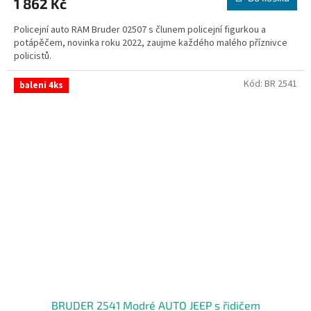
1 862 Kč
Policejní auto RAM Bruder 02507 s člunem policejní figurkou a
potápěčem, novinka roku 2022, zaujme každého malého příznivce
policistů.
Kód:
BR 2541
baleni 4ks
BRUDER 2541 Modré AUTO JEEP s řidičem