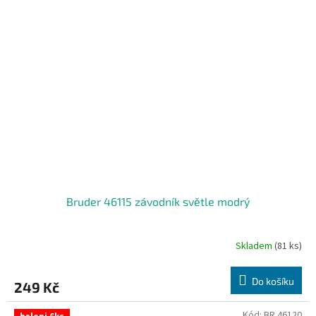
Bruder 46115 závodník světle modrý
Skladem
(81 ks)
Do košíku
249 Kč
Kód:
BR 46120