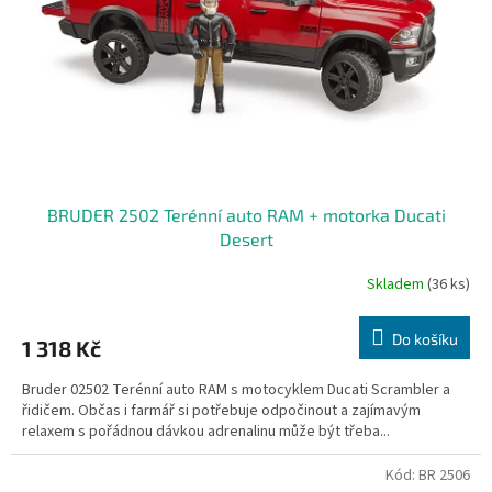
r
o
d
u
k
t
ů
BRUDER 2502 Terénní auto RAM + motorka Ducati
Desert
Skladem
(36 ks)
Do košíku
1 318 Kč
Bruder 02502 Terénní auto RAM s motocyklem Ducati Scrambler a
řidičem. Občas i farmář si potřebuje odpočinout a zajímavým
relaxem s pořádnou dávkou adrenalinu může být třeba...
Kód:
BR 2506