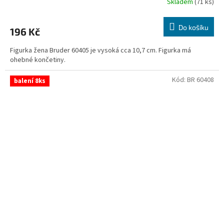
Skladem
(71 ks)
Do košíku
196 Kč
Figurka žena Bruder 60405 je vysoká cca 10,7 cm. Figurka má
ohebné končetiny.
Kód:
BR 60408
balení 8ks