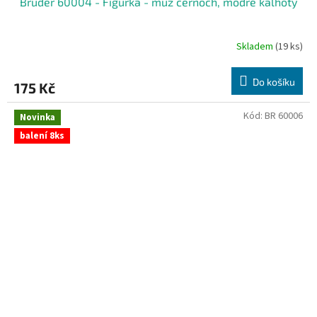
Bruder 60004 - Figurka - muž černoch, modré kalhoty
Skladem
(19 ks)
Do košíku
175 Kč
Kód:
BR 60006
Novinka
balení 8ks