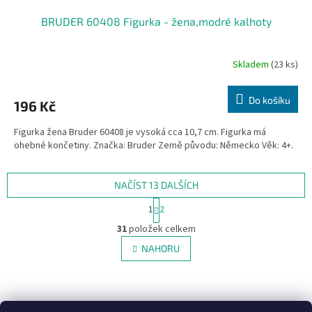
BRUDER 60408 Figurka - žena,modré kalhoty
Skladem
(23 ks)
Do košíku
196 Kč
Figurka žena Bruder 60408 je vysoká cca 10,7 cm. Figurka má
ohebné končetiny. Značka: Bruder Země původu: Německo Věk: 4+.
NAČÍST 13 DALŠÍCH
S
1
2
t
O
r
31
položek celkem
v
á
l
NAHORU
n
á
k
d
o
v
Z
a
á
c
á
NajduZboží.cz
Pricemania.cz - Porovnávání cen
n