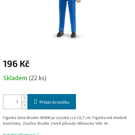
196 Kč
Měrná
Skladem
(22 ks)
cena:
Přidat do košíku
Figurka žena Bruder 60408 je vysoká cca 10,7 cm. Figurka má ohebné
končetiny. Značka: Bruder Země původu: Německo Věk: 4+.