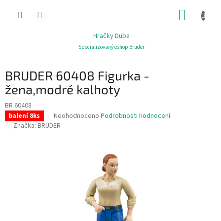
Přejít
NÁKUP
na
obsah
KOŠÍK
Hračky Duba
Specializovaný eshop Bruder
BRUDER 60408 Figurka -
žena,modré kalhoty
BR 60408
Průměrné
Neohodnoceno
Podrobnosti hodnocení
balení 8ks
hodnocení
Značka:
BRUDER
produktu
je
0,0
z
5
hvězdiček.