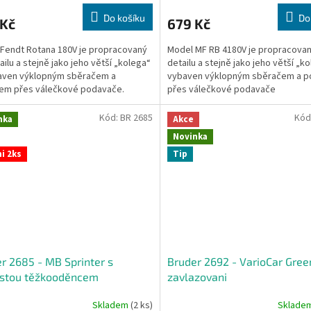
Do košíku
Do
 Kč
679 Kč
Fendt Rotana 180V je propracovaný
Model MF RB 4180V je propracova
ailu a stejně jako jeho větší „kolega“
detailu a stejně jako jeho větší „ko
baven výklopným sběračem a
vybaven výklopným sběračem a 
em přes válečkové podavače.
přes válečkové podavače
Kód:
BR 2685
Kód
nka
Akce
Novinka
i 2ks
Tip
r 2685 - MB Sprinter s
Bruder 2692 - VarioCar Gree
istou těžkooděncem
zavlazovani
Skladem
(2 ks)
Sklade