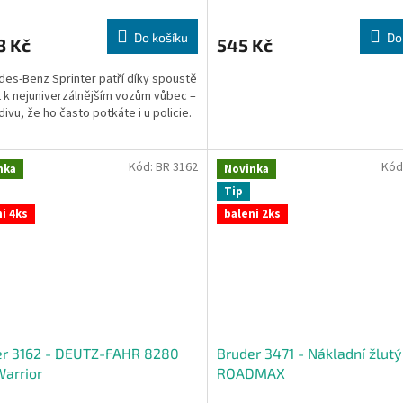
Do košíku
Do
3 Kč
545 Kč
es-Benz Sprinter patří díky spoustě
t k nejuniverzálnějším vozům vůbec –
divu, že ho často potkáte i u policie.
Kód:
BR 3162
Kód
nka
Novinka
Tip
i 4ks
baleni 2ks
er 3162 - DEUTZ-FAHR 8280
Bruder 3471 - Nákladní žlutý
arrior
ROADMAX