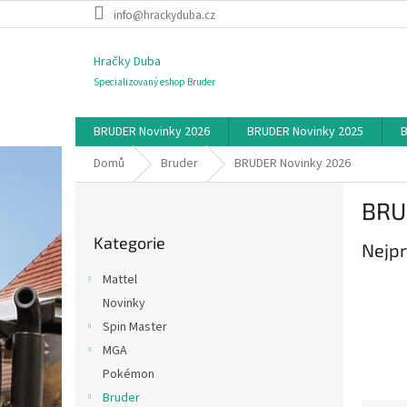
Přejít
info@hrackyduba.cz
na
obsah
Hračky Duba
Specializovaný eshop Bruder
BRUDER Novinky 2026
BRUDER Novinky 2025
B
Domů
Bruder
BRUDER Novinky 2026
P
BRU
o
Přeskočit
s
Kategorie
kategorie
Nejpr
t
r
Mattel
a
Novinky
n
Spin Master
n
í
MGA
p
Pokémon
a
Bruder