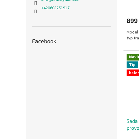
+420608251917
899
Model 
typ tr
Facebook
Novi
Tip
balen
Sada 
provo