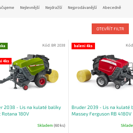
učujeme
Nejlevnější
Nejdražší
Nejprodávanější
Abecedně
OTEVŘÍT FILTR
Kód:
BR 2038
Kód
nka
baleni 4ks
i 4ks
r 2038 - Lis na kulaté balíky
Bruder 2039 - Lis na kulaté 
t Rotana 180V
Massey Ferguson RB 4180V
Skladem
(60 ks)
Sklad