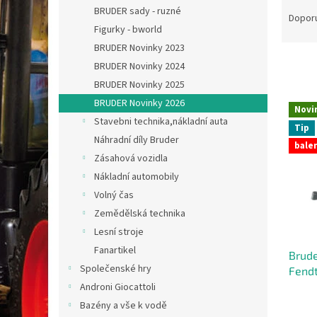
Ř
n
BRUDER sady - ruzné
a
e
Dopor
Figurky - bworld
z
l
e
BRUDER Novinky 2023
n
BRUDER Novinky 2024
í
BRUDER Novinky 2025
p
V
BRUDER Novinky 2026
r
Novi
ý
Stavebni technika,nákladní auta
o
Tip
p
Náhradní díly Bruder
d
balen
i
u
Zásahová vozidla
s
k
Nákladní automobily
p
t
r
Volný čas
ů
o
Zemědělská technika
d
Lesní stroje
u
Fanartikel
Brude
k
Společenské hry
Fend
t
Androni Giocattoli
ů
Bazény a vše k vodě