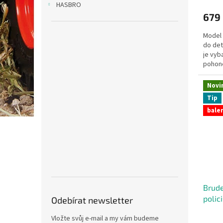
HASBRO
679
Model 
do det
je vy
pohon
Novi
Tip
balen
Brude
polic
Odebírat newsletter
Vložte svůj e-mail a my vám budeme