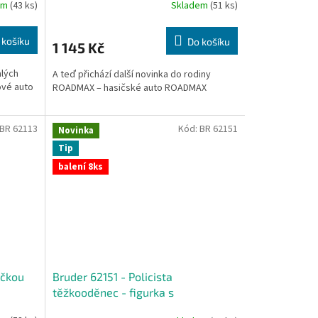
em
(43 ks)
Skladem
(51 ks)
 košíku
Do košíku
1 145 Kč
alých
A teď přichází další novinka do rodiny
ové auto
ROADMAX – hasičské auto ROADMAX
BR 62113
Kód:
BR 62151
Novinka
Tip
balení 8ks
yčkou
Bruder 62151 - Policista
těžkooděnec - figurka s
příslušenstvím