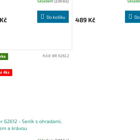
Skladem
(100 ks)
Sklad
Do košíku
Do
 Kč
489 Kč
Kód:
BR 62612
nka
i 4ks
r 62612 - Seník s ohradami,
em a krávou