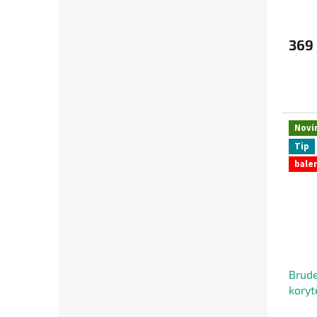
369
Novi
Tip
balen
Brude
koryt