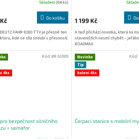
Skladem
(64 ks)
Sklad
Do košíku
Do
 Kč
1 199 Kč
DEUTZ-FAHR 8280 TTV je přesně ten
A teď přichází novinka, která na m
aktoru, kde se síla snoubí s přesností.
staveništích nesmí chybět – jeřáb
ROADMAX
Kód:
BR 62009
Kód:
nka
Novinka
Tip
i 4ks
baleni 4ks
pro bezpečnost silničního
Čerpací stanice s mobilní m
zu + semafor