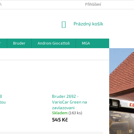
KY
VŠE O REKLAMACI
VRÁCENÍ ZBOŽÍ
Přihlášení
MAPA SERVERU
O
NÁKUPNÍ
Prázdný košík
KOŠÍK
r
Bruder
Androni Giocattoli
MGA
B
Bruder 2692 -
stou
VarioCar Green na
zavlazovani
Skladem
(163 ks)
545 Kč