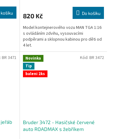
 košíku
Do košíku
820 Kč
Model kontejnerového vozu MAN TGA 1:16
s ovládáním zdvihu, vysouvacími
podpěrami a sklopnou kabinou pro děti od
4 let.
:
BR 3471
Kód:
BR 3472
Novinka
Tip
baleni 2ks
 jeřáb
Bruder 3472 - Hasičské červené
auto ROADMAX s žebříkem