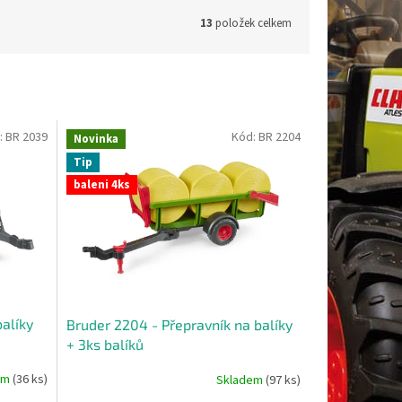
13
položek celkem
:
BR 2039
Kód:
BR 2204
Novinka
Tip
baleni 4ks
balíky
Bruder 2204 - Přepravník na balíky
+ 3ks balíků
em
(36 ks)
Skladem
(97 ks)