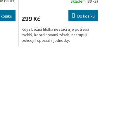
em
(58 ks)
Skladem
(89 ks)
 košíku
Do košíku
299 Kč
Když běžná hlídka nestačí a je potřeba
rychlý, koordinovaný zásah, nastupují
policejní speciální jednotky.