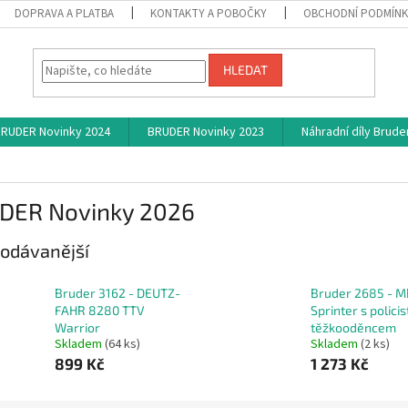
DOPRAVA A PLATBA
KONTAKTY A POBOČKY
OBCHODNÍ PODMÍN
HLEDAT
RUDER Novinky 2024
BRUDER Novinky 2023
Náhradní díly Brude
DER Novinky 2026
odávanější
Bruder 3162 - DEUTZ-
Bruder 2685 - M
FAHR 8280 TTV
Sprinter s polici
Warrior
těžkooděncem
Skladem
(64 ks)
Skladem
(2 ks)
899 Kč
1 273 Kč