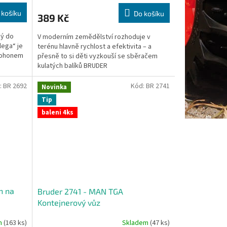
 košíku
Do košíku
389 Kč
ný do
V moderním zemědělství rozhoduje v
lega“ je
terénu hlavně rychlost a efektivita – a
pohonem
přesně to si děti vyzkouší se sběračem
kulatých balíků BRUDER
:
BR 2692
Kód:
BR 2741
Novinka
Tip
baleni 4ks
n na
Bruder 2741 - MAN TGA
Kontejnerový vůz
m
(163 ks)
Skladem
(47 ks)