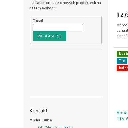
zasílat informace o nových produktech na
našem e-shopu.
1 27
E-mail
Merced
varian
a není 
PŘIHLÁSIT SE
Novi
Tip
balen
Kontakt
Brud
TTV W
Michal Duba
info
@
hrackyduba.cz