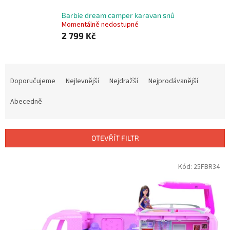
Barbie dream camper karavan snů
Momentálně nedostupné
2 799 Kč
Ř
a
Doporučujeme
Nejlevnější
Nejdražší
Nejprodávanější
z
e
Abecedně
n
í
p
OTEVŘÍT FILTR
r
o
V
Kód:
25FBR34
d
ý
u
p
k
i
t
s
ů
p