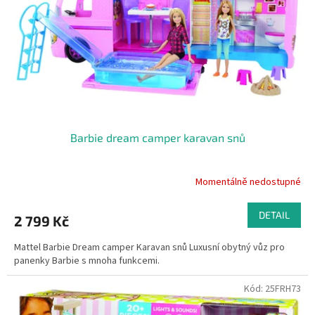
r
o
d
u
k
t
ů
Barbie dream camper karavan snů
Momentálně nedostupné
DETAIL
2 799 Kč
Mattel Barbie Dream camper Karavan snů Luxusní obytný vůz pro
panenky Barbie s mnoha funkcemi.
Kód:
25FRH73