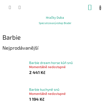
Přejít
NÁKUP
na
obsah
KOŠÍK
Hračky Duba
Specializovaný eshop Bruder
Barbie
Nejprodávanější
Barbie dream horse kůň snů
Momentálně nedostupné
2 441 Kč
Barbie kuchyně snů
Momentálně nedostupné
1 194 Kč