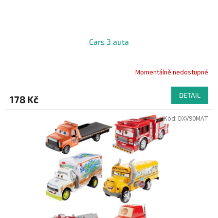
t
ů
Cars 3 auta
Momentálně nedostupné
DETAIL
178 Kč
Kód:
DXV90MAT