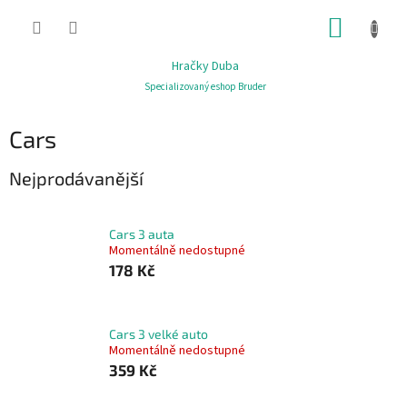
Přejít
NÁKUP
na
obsah
KOŠÍK
Hračky Duba
Specializovaný eshop Bruder
Cars
Nejprodávanější
Cars 3 auta
Momentálně nedostupné
178 Kč
Cars 3 velké auto
Momentálně nedostupné
359 Kč