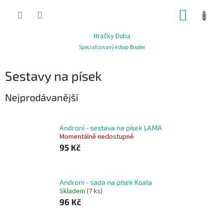
Přejít
NÁKUP
na
obsah
KOŠÍK
Hračky Duba
Specializovaný eshop Bruder
Sestavy na písek
Nejprodávanější
Androni - sestava na písek LAMA
Momentálně nedostupné
95 Kč
Androni - sada na písek Koala
Skladem
(7 ks)
96 Kč