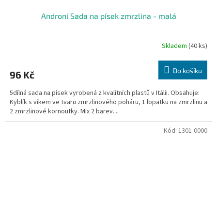
Androni Sada na písek zmrzlina - malá
Skladem
(40 ks)
Do košíku
96 Kč
5dílná sada na písek vyrobená z kvalitních plastů v Itálii. Obsahuje:
Kyblík s víkem ve tvaru zmrzlinového poháru, 1 lopatku na zmrzlinu a
2 zmrzlinové kornoutky. Mix 2 barev....
Kód:
1301-0000