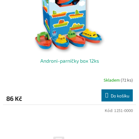
r
o
d
u
k
t
ů
Androni-parníčky box 12ks
Skladem
(72 ks)
Do košíku
86 Kč
Kód:
1251-0000