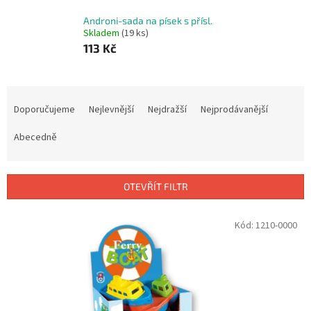
Androni-sada na písek s přísl.
Skladem
(19 ks)
113 Kč
Ř
a
Doporučujeme
Nejlevnější
Nejdražší
Nejprodávanější
z
e
Abecedně
n
í
p
OTEVŘÍT FILTR
r
o
V
Kód:
1210-0000
d
ý
u
p
k
i
t
s
ů
p