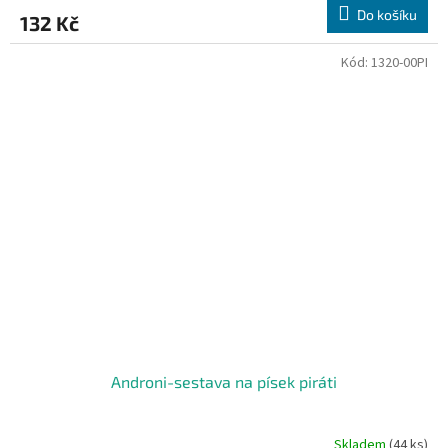
Do košíku
132 Kč
Kód:
1320-00PI
Androni-sestava na písek piráti
Skladem
(44 ks)