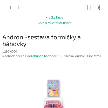
Přejít
NÁKUP
na
obsah
KOŠÍK
Hračky Duba
Specializovaný eshop Bruder
Androni-sestava formičky a
bábovky
1290-0000
Průměrné
Neohodnoceno
Podrobnosti hodnocení
Značka:
Androni Giocattoli
hodnocení
produktu
je
0,0
z
5
hvězdiček.