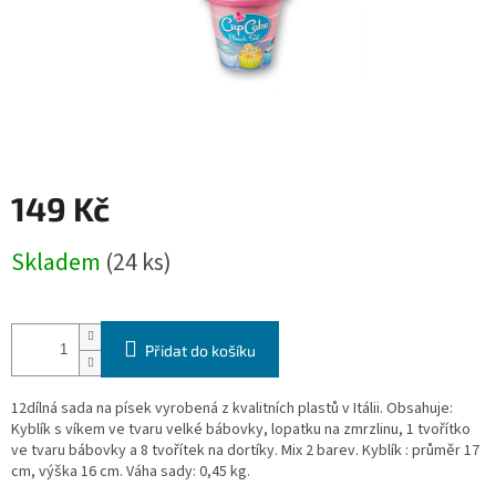
149 Kč
Měrná
Skladem
(24 ks)
cena:
Přidat do košíku
12dílná sada na písek vyrobená z kvalitních plastů v Itálii. Obsahuje:
Kyblík s víkem ve tvaru velké bábovky, lopatku na zmrzlinu, 1 tvořítko
ve tvaru bábovky a 8 tvořítek na dortíky. Mix 2 barev. Kyblík : průměr 17
cm, výška 16 cm. Váha sady: 0,45 kg.