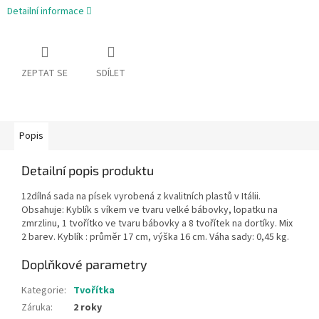
Detailní informace
ZEPTAT SE
SDÍLET
Popis
Detailní popis produktu
12dílná sada na písek vyrobená z kvalitních plastů v Itálii.
Obsahuje: Kyblík s víkem ve tvaru velké bábovky, lopatku na
zmrzlinu, 1 tvořítko ve tvaru bábovky a 8 tvořítek na dortíky. Mix
2 barev. Kyblík : průměr 17 cm, výška 16 cm. Váha sady: 0,45 kg.
Doplňkové parametry
Kategorie
:
Tvořítka
Záruka
:
2 roky