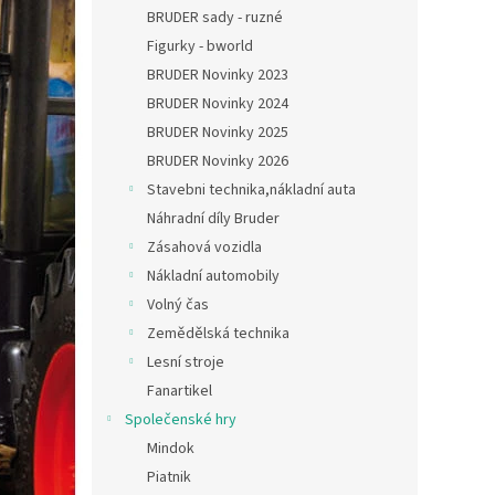
n
BRUDER sady - ruzné
e
Figurky - bworld
l
BRUDER Novinky 2023
BRUDER Novinky 2024
BRUDER Novinky 2025
BRUDER Novinky 2026
Stavebni technika,nákladní auta
Náhradní díly Bruder
Zásahová vozidla
Nákladní automobily
Volný čas
Zemědělská technika
Lesní stroje
Fanartikel
Společenské hry
Mindok
Piatnik