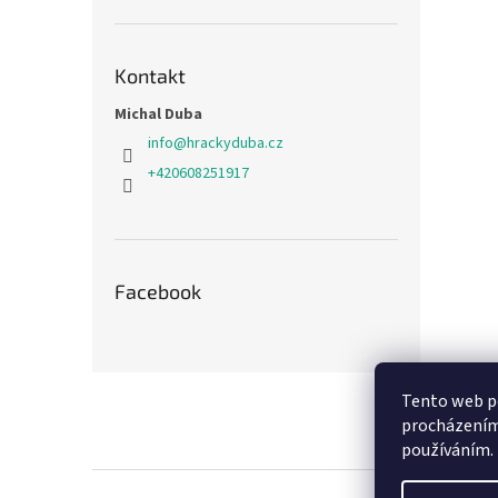
Kontakt
Michal Duba
info
@
hrackyduba.cz
+420608251917
Facebook
Z
Tento web po
á
procházením 
p
používáním.
a
t