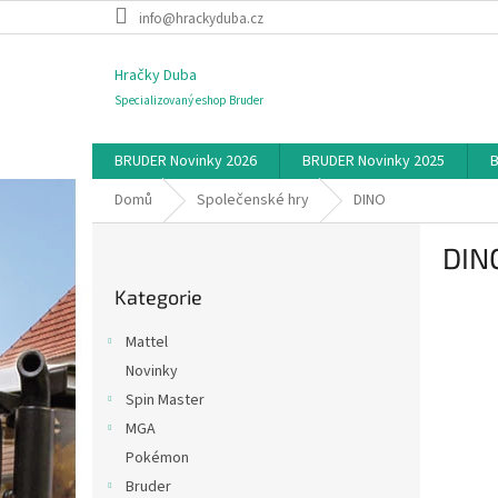
Přejít
info@hrackyduba.cz
na
obsah
Hračky Duba
Specializovaný eshop Bruder
BRUDER Novinky 2026
BRUDER Novinky 2025
B
Domů
Společenské hry
DINO
P
DIN
o
Přeskočit
s
Kategorie
kategorie
t
r
Mattel
a
Novinky
n
Spin Master
n
í
MGA
p
Pokémon
a
Bruder