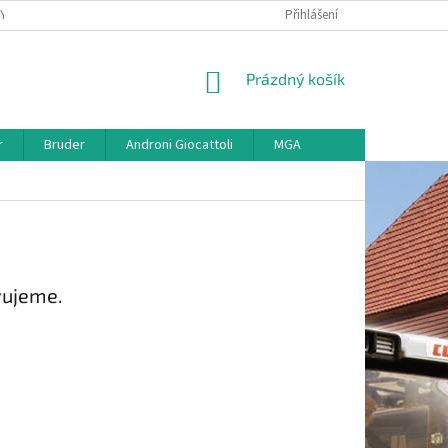
KY
VŠE O REKLAMACI
VRÁCENÍ ZBOŽÍ
Přihlášení
MAPA SERVERU
O
NÁKUPNÍ
Prázdný košík
KOŠÍK
r
Bruder
Androni Giocattoli
MGA
vujeme.