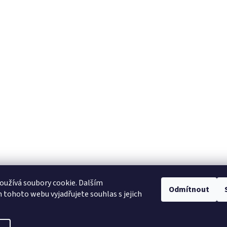
užívá soubory cookie. Dalším
NajduZboží.cz
Pricemania.cz - Porovnávání cen
Odmítnout
tohoto webu vyjadřujete souhlas s jejich