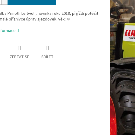
lba Prinoth Leitwolf, novinka roku 2019, přijíždí potěšit
alé příznivce úprav sjezdovek. Věk: 4+
informace
ZEPTAT SE
SDÍLET