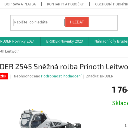
DOPRAVA A PLATBA
KONTAKTY A POBOČKY
OBCHODNÍ PODMÍN
HLEDAT
RUDER Novinky 2024
BRUDER Novinky 2023
Náhradní díly Brude
th Leitwolf
DER 2545 Sněžná rolba Prinoth Leitwo
Průměrné
Neohodnoceno
Podrobnosti hodnocení
Značka:
BRUDER
 2ks
hodnocení
produktu
1 76
je
0,0
Měrná
Skla
z
cena:
5
hvězdiček.