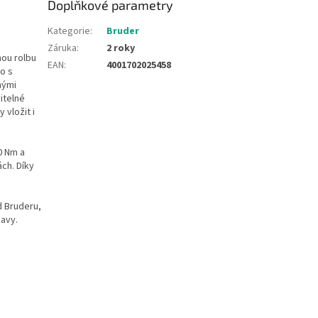
Doplňkové parametry
Kategorie
:
Bruder
Záruka
:
2 roky
nou rolbu
EAN
:
4001702025458
o s
nými
itelné
 vložit i
0 Nm a
ách. Díky
d Bruderu,
bavy.