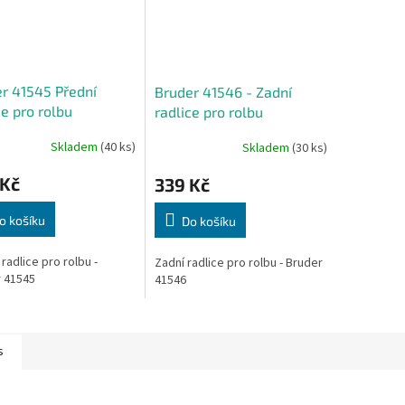
r 41545 Přední
Bruder 41546 - Zadní
ce pro rolbu
radlice pro rolbu
Skladem
(40 ks)
Skladem
(30 ks)
 Kč
339 Kč
o košíku
Do košíku
radlice pro rolbu -
Zadní radlice pro rolbu - Bruder
 41545
41546
s