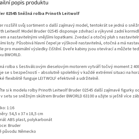
ailní popis produktu
er 02545 Sněžná rolba Prinoth Leitwolf
r rozšířil svůj sortiment o další zajímavý model, tentokrát se jedná o sněž
oth Leitwolf. Model Bruder 02545 disponuje zdvihací a výkyvné zadní kormidl
rem a nastavitelnými vnějšími lopatkami. Zvedací a otočný pluh s nastavitel
ími listy. Působivá hlavní čepel je výškově nastavitelná, otočná a má nastav
e pro maximální výsledky čištění. Dveře kabiny jsou otevírací a můžete tedy
rku BWORLD.
ná rolba s šestiválcovým dieselovým motorem vytváří točivý moment 2 40
je se s bezpečností – absolutně spolehlivý v každé extrémní situaci na hor
é flexibilitě funguje LEITWOLF efektivně a udržitelně.
te si k modelu rolby Prinoth Leitwolf Bruder 02545 další zajímavé figurky o
. v setu se sněžným skútrem Bruder BWORLD 63100 a užijte si ještě více zá
ko: 1:16
ěry: 54,5 x 37 x 18,5 cm
iál: ABS plast, polykarbonát
bce: Bruder
 původu: Německo