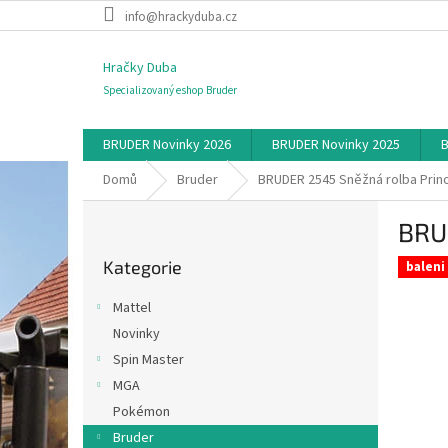
Přejít
info@hrackyduba.cz
na
obsah
Hračky Duba
Specializovaný eshop Bruder
BRUDER Novinky 2026
BRUDER Novinky 2025
B
Domů
Bruder
BRUDER 2545 Sněžná rolba Prino
P
BRU
o
Přeskočit
s
Kategorie
kategorie
baleni
t
r
Mattel
a
Novinky
n
Spin Master
n
í
MGA
p
Pokémon
a
Bruder