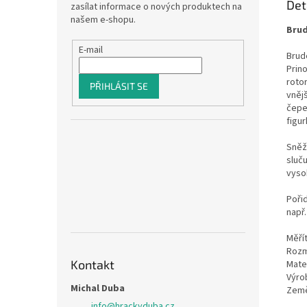
Det
zasílat informace o nových produktech na
našem e-shopu.
Brud
E-mail
Brude
Prin
roto
PŘIHLÁSIT SE
vnějš
čepel
figu
Sněž
sluču
vysok
Pořiď
např
Měřít
Rozm
Kontakt
Mater
Výro
Michal Duba
Země
info
@
hrackyduba.cz