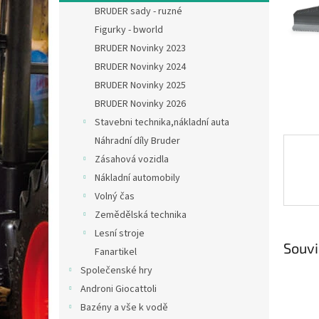
n
BRUDER sady - ruzné
e
Figurky - bworld
l
BRUDER Novinky 2023
BRUDER Novinky 2024
BRUDER Novinky 2025
BRUDER Novinky 2026
Stavebni technika,nákladní auta
Náhradní díly Bruder
Zásahová vozidla
Nákladní automobily
Volný čas
Zemědělská technika
Lesní stroje
Souvi
Fanartikel
Společenské hry
Androni Giocattoli
Bazény a vše k vodě