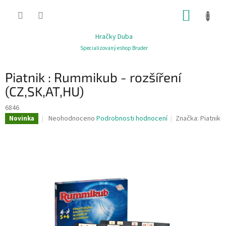
Přejít
NÁKUP
na
obsah
KOŠÍK
Hračky Duba
Specializovaný eshop Bruder
Piatnik : Rummikub - rozšíření
(CZ,SK,AT,HU)
6846
Průměrné
Neohodnoceno
Podrobnosti hodnocení
Značka:
Piatnik
Novinka
hodnocení
produktu
je
0,0
z
5
hvězdiček.