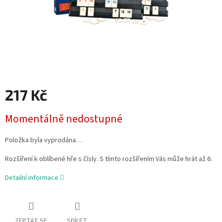
217 Kč
Měrná
Momentálně nedostupné
cena:
Položka byla vyprodána…
Rozšíření k oblíbené hře s čísly. S tímto rozšířením Vás může hrát až 6.
Detailní informace
ZEPTAT SE
SDÍLET