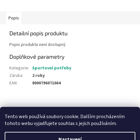
Popis
Detailní popis produktu
Popis produktu není dostupný
Doplňkové parametry
Kategorie
:
Sportovní potřeby
Záruka
:
2 roky
EAN
:
8000796071064
Z
á
NajduZboží.cz
Pricemania.cz - Porovnávání cen
p
Tento web používá soubory cookie. Dalším procházením
a
tohoto webu vyjadřujete souhlas s jejich používáním.
t
í
Nastavení