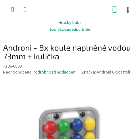
Přejít
NÁKUP
na
obsah
KOŠÍK
Hračky Duba
Specializovaný eshop Bruder
Androni - 8x koule naplněné vodou
73mm + kulička
7106-0000
Průměrné
Neohodnoceno
Podrobnosti hodnocení
Značka:
Androni Giocattoli
hodnocení
produktu
je
0,0
z
5
hvězdiček.