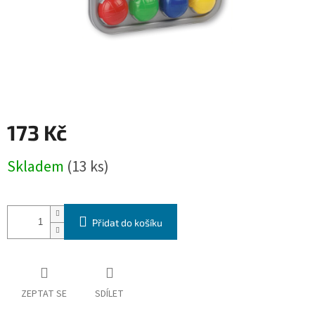
173 Kč
Měrná
Skladem
(13 ks)
cena:
Přidat do košíku
ZEPTAT SE
SDÍLET