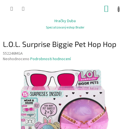
Přejít
NÁKUP
na
obsah
KOŠÍK
Hračky Duba
Specializovaný eshop Bruder
L.O.L. Surprise Biggie Pet Hop Hop
552246MGA
Průměrné
Neohodnoceno
Podrobnosti hodnocení
hodnocení
produktu
je
0,0
z
5
hvězdiček.