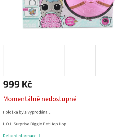
999 Kč
Měrná
Momentálně nedostupné
cena:
Položka byla vyprodána…
L.O.L. Surprise Biggie Pet Hop Hop
Detailní informace