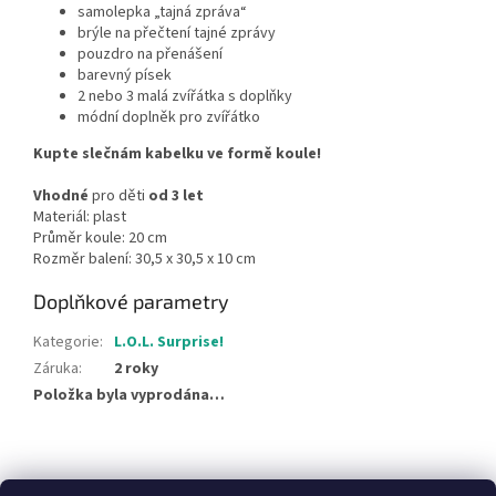
samolepka „tajná zpráva“
brýle na přečtení tajné zprávy
pouzdro na přenášení
barevný písek
2 nebo 3 malá zvířátka s doplňky
módní doplněk pro zvířátko
Kupte slečnám kabelku ve formě koule!
Vhodné
pro děti
od 3 let
Materiál: plast
Průměr koule: 20 cm
Rozměr balení: 30,5 x 30,5 x 10 cm
Doplňkové parametry
Kategorie
:
L.O.L. Surprise!
Záruka
:
2 roky
Položka byla vyprodána…
Z
á
NajduZboží.cz
Pricemania.cz - Porovnávání cen