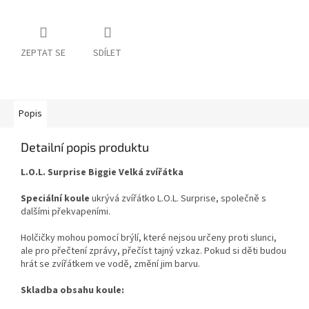
ZEPTAT SE
SDÍLET
Popis
Detailní popis produktu
L.O.L. Surprise Biggie Velká zvířátka
Speciální koule
ukrývá zvířátko
L.O.L. Surprise, společně s
dalšími překvapeními.
Holčičky mohou pomocí brýlí, které nejsou určeny proti slunci,
ale pro přečtení zprávy, přečíst tajný vzkaz. Pokud si děti budou
hrát se zvířátkem ve vodě, změní jim barvu.
Skladba obsahu koule: