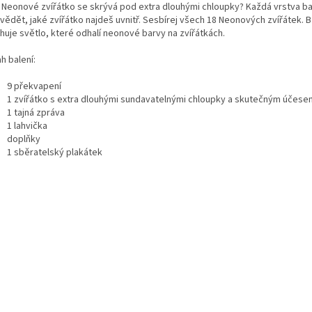
 Neonové zvířátko se skrývá pod extra dlouhými chloupky? Každá vrstva b
vědět, jaké zvířátko najdeš uvnitř. Sesbírej všech 18 Neonových zvířátek. B
huje světlo, které odhalí neonové barvy na zvířátkách.
h balení:
9 překvapení
1 zvířátko s extra dlouhými sundavatelnými chloupky a skutečným účese
1 tajná zpráva
1 lahvička
doplňky
1 sběratelský plakátek