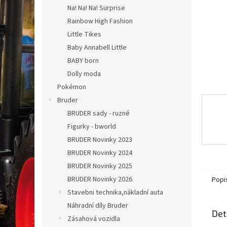
n
Na! Na! Na! Surprise
e
Rainbow High Fashion
l
Little Tikes
Baby Annabell Little
BABY born
Dolly moda
Pokémon
Bruder
BRUDER sady - ruzné
Figurky - bworld
BRUDER Novinky 2023
BRUDER Novinky 2024
BRUDER Novinky 2025
BRUDER Novinky 2026
Popi
Stavebni technika,nákladní auta
Náhradní díly Bruder
Det
Zásahová vozidla