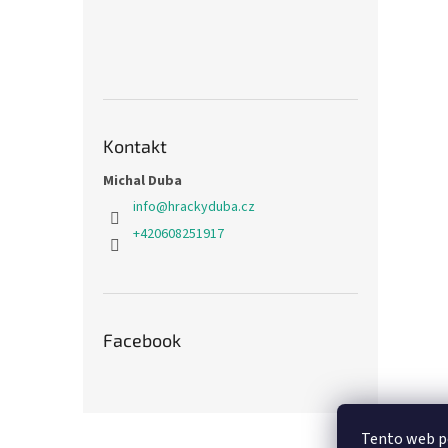
Kontakt
Michal Duba
info
@
hrackyduba.cz
+420608251917
Facebook
Z
Tento web po
á