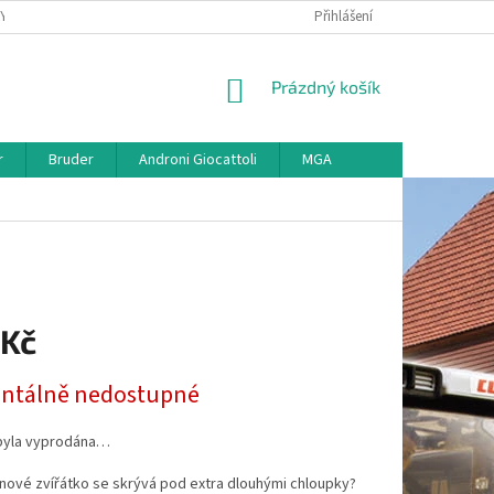
KY
VŠE O REKLAMACI
VRÁCENÍ ZBOŽÍ
Přihlášení
MAPA SERVERU
O
NÁKUPNÍ
Prázdný košík
KOŠÍK
r
Bruder
Androni Giocattoli
MGA
 Kč
tálně nedostupné
byla vyprodána…
nové zvířátko se skrývá pod extra dlouhými chloupky?