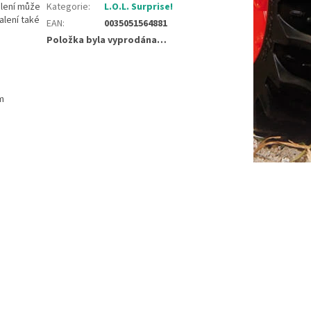
alení může
Kategorie
:
L.O.L. Surprise!
alení také
EAN
:
0035051564881
Položka byla vyprodána…
m