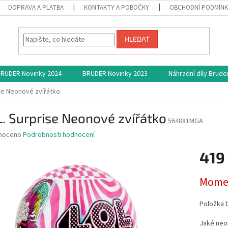
DOPRAVA A PLATBA
KONTAKTY A POBOČKY
OBCHODNÍ PODMÍN
HLEDAT
RUDER Novinky 2024
BRUDER Novinky 2023
Náhradní díly Brude
ise Neonové zvířátko
L. Surprise Neonové zvířátko
564881MGA
né
noceno
Podrobnosti hodnocení
ní
419
u
Měrná
Momen
cena:
ek.
Položka 
Jaké neo