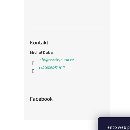
Kontakt
Michal Duba
info
@
hrackyduba.cz
+420608251917
Facebook
Z
Tento web po
á