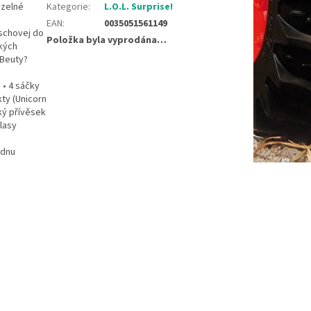
uzelné
Kategorie
:
L.O.L. Surprise!
EAN
:
0035051561149
 schovej do
Položka byla vyprodána…
ckých
 Beuty?
 • 4 sáčky
ty (Unicorn
ský přívěsek
vlasy
ednu