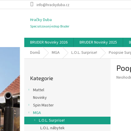
Přejít
info@hrackyduba.cz
na
obsah
Hračky Duba
Specializovaný eshop Bruder
BRUDER Novinky 2026
BRUDER Novinky 2025
B
Domů
MGA
L.O.L. Surprise!
Poopsie Sur
P
Poop
o
Přeskočit
s
Průměr
Neohod
Kategorie
kategorie
t
hodnoce
r
produkt
Mattel
a
je
Novinky
0,0
n
z
Spin Master
n
5
í
MGA
hvězdič
p
L.O.L. Surprise!
a
L.O.L. nábytek