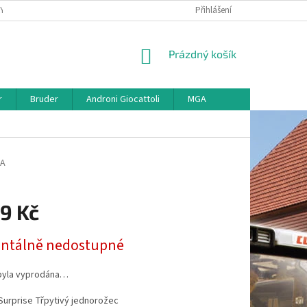
KY
VŠE O REKLAMACI
VRÁCENÍ ZBOŽÍ
Přihlášení
MAPA SERVERU
O
NÁKUPNÍ
Prázdný košík
KOŠÍK
r
Bruder
Androni Giocattoli
MGA
GA
9 Kč
tálně nedostupné
byla vyprodána…
Surprise Třpytivý jednorožec