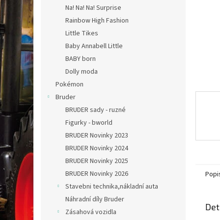
n
Na! Na! Na! Surprise
e
Rainbow High Fashion
l
Little Tikes
Baby Annabell Little
BABY born
Dolly moda
Pokémon
Bruder
BRUDER sady - ruzné
Figurky - bworld
BRUDER Novinky 2023
BRUDER Novinky 2024
BRUDER Novinky 2025
BRUDER Novinky 2026
Popi
Stavebni technika,nákladní auta
Náhradní díly Bruder
Det
Zásahová vozidla