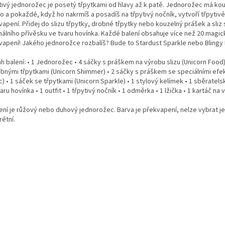
tivý jednorožec je posetý třpytkami od hlavy až k patě. Jednorožec má ko
o a pokaždé, když ho nakrmíš a posadíš na třpytivý nočník, vytvoří třpytivé
vapení. Přidej do slizu třpytky, drobné třpytky nebo kouzelný prášek a sliz
inálního přívěsku ve tvaru hovínka. Každé balení obsahuje více než 20 magi
vapení! Jakého jednorožce rozbalíš? Bude to Stardust Sparkle nebo Blingy
h balení: • 1 Jednorožec • 4 sáčky s práškem na výrobu slizu (Unicorn Food)
obnými třpytkami (Unicorn Shimmer) • 2 sáčky s práškem se speciálními efek
) • 1 sáček se třpytkami (Unicorn Sparkle) • 1 stylový kelímek • 1 sběratel
aru hovínka • 1 outfit • 1 třpytivý nočník • 1 odměrka • 1 lžička • 1 kartáč na 
lení je růžový nebo duhový jednorožec. Barva je překvapení, nelze vybrat j
étní.