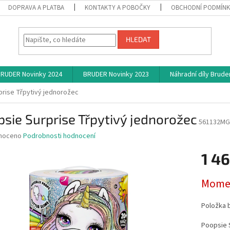
DOPRAVA A PLATBA
KONTAKTY A POBOČKY
OBCHODNÍ PODMÍN
HLEDAT
RUDER Novinky 2024
BRUDER Novinky 2023
Náhradní díly Brude
prise Třpytivý jednorožec
sie Surprise Třpytivý jednorožec
561132M
né
noceno
Podrobnosti hodnocení
ní
1 46
u
Měrná
Momen
cena:
ek.
Položka 
Poopsie 