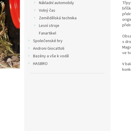
Třpy
Nákladní automobily
bříšk
Volný čas
přek
Zemědělská technika
orig
přek
Lesní stroje
Fanartikel
Obsa
Společenské hry
s dr
Magic
Androni Giocattoli
ve tv
Bazény a vše k vodě
HASBRO
V ba
konkr