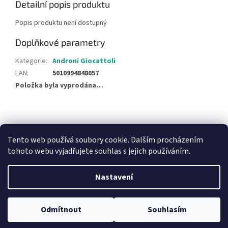
Detailní popis produktu
Popis produktu není dostupný
Doplňkové parametry
Kategorie
:
Androni Giocattoli
EAN
:
5010994848057
Položka byla vyprodána…
Z
á
NajduZboží.cz
Pricemania.cz - Porovnávání cen
p
Tento web používá soubory cookie. Dalším procházením
a
tohoto webu vyjadřujete souhlas s jejich používáním.
t
í
Nastavení
Vytvořil Shoptet
Odmítnout
Souhlasím
Copyright 2026
Hračky Duba
. Všechna práva vyhrazena.