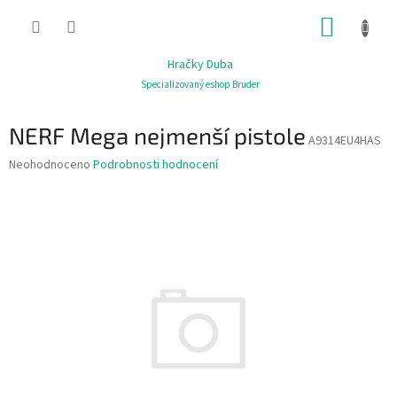
Přejít
NÁKUP
na
obsah
KOŠÍK
Hračky Duba
Specializovaný eshop Bruder
NERF Mega nejmenší pistole
A9314EU4HAS
Průměrné
Neohodnoceno
Podrobnosti hodnocení
hodnocení
produktu
je
0,0
z
5
hvězdiček.