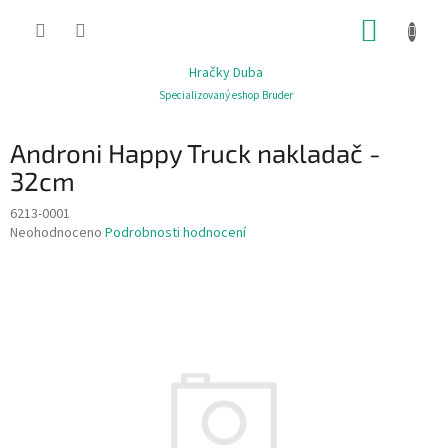
Přejít
NÁKUP
na
obsah
KOŠÍK
Hračky Duba
Specializovaný eshop Bruder
Androni Happy Truck nakladač -
32cm
6213-0001
Průměrné
Neohodnoceno
Podrobnosti hodnocení
hodnocení
produktu
je
0,0
z
5
hvězdiček.