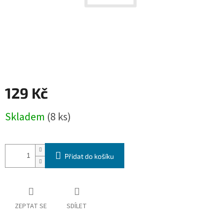
129 Kč
Měrná
Skladem
(8 ks)
cena:
Přidat do košíku
ZEPTAT SE
SDÍLET