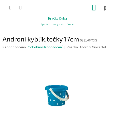
Přejít
NÁKUP
na
obsah
KOŠÍK
Hračky Duba
Specializovaný eshop Bruder
Androni kyblík,tečky 17cm
0311-0POIS
Průměrné
Neohodnoceno
Podrobnosti hodnocení
Značka:
Androni Giocattoli
hodnocení
produktu
je
0,0
z
5
hvězdiček.