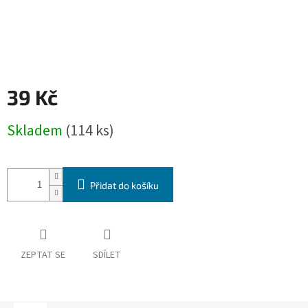
39 Kč
Měrná
Skladem
(114 ks)
cena:
Přidat do košíku
ZEPTAT SE
SDÍLET