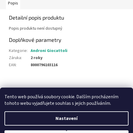
Popis
Detailní popis produktu
Popis produktu není dostupný
Doplňkové parametry
Kategorie
:
Androni Giocattoli
Záruka
:
2 roky
EAN
:
8000796103116
Z
á
NajduZboží.cz
Pricemania.cz - Porovnávání cen
p
Tento web používá soubory cookie. Dalším procházením
a
tohoto webu vyjadřujete souhlas s jejich používáním.
t
í
Nastavení
Vytvořil Shoptet