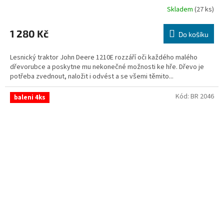
Skladem
(27 ks)
1 280 Kč
Do košíku
Lesnický traktor John Deere 1210E rozzáří oči každého malého
dřevorubce a poskytne mu nekonečné možnosti ke hře. Dřevo je
potřeba zvednout, naložit i odvést a se všemi těmito...
Kód:
BR 2046
baleni 4ks