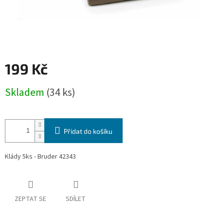
199 Kč
Měrná
Skladem
(34 ks)
cena:
Přidat do košíku
Klády 5ks - Bruder 42343
ZEPTAT SE
SDÍLET