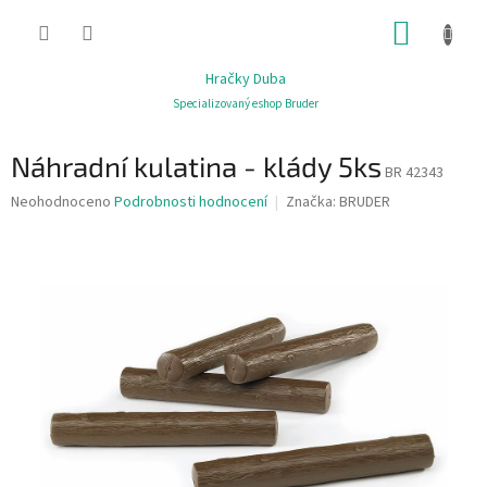
Přejít
NÁKUP
na
obsah
KOŠÍK
Hračky Duba
Specializovaný eshop Bruder
Náhradní kulatina - klády 5ks
BR 42343
Průměrné
Neohodnoceno
Podrobnosti hodnocení
Značka:
BRUDER
hodnocení
produktu
je
0,0
z
5
hvězdiček.