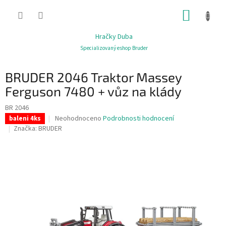
Přejít
NÁKUP
na
obsah
KOŠÍK
Hračky Duba
Specializovaný eshop Bruder
BRUDER 2046 Traktor Massey
Ferguson 7480 + vůz na klády
BR 2046
Průměrné
Neohodnoceno
Podrobnosti hodnocení
baleni 4ks
hodnocení
Značka:
BRUDER
produktu
je
0,0
z
5
hvězdiček.