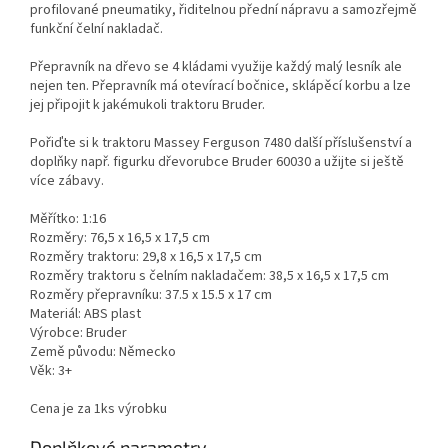
profilované pneumatiky, řiditelnou přední nápravu a samozřejmě
funkční čelní nakladač.
Přepravník na dřevo se 4 kládami využije každý malý lesník ale
nejen ten. Přepravník má otevírací bočnice, sklápěcí korbu a lze
jej připojit k jakémukoli traktoru Bruder.
Pořiďte si k traktoru Massey Ferguson 7480 další příslušenství a
doplňky např. figurku dřevorubce Bruder 60030 a užijte si ještě
více zábavy.
Měřítko: 1:16
Rozměry: 76,5 x 16,5 x 17,5 cm
Rozměry traktoru: 29,8 x 16,5 x 17,5 cm
Rozměry traktoru s čelním nakladačem: 38,5 x 16,5 x 17,5 cm
Rozměry přepravníku: 37.5 x 15.5 x 17 cm
Materiál: ABS plast
Výrobce: Bruder
Země původu: Německo
Věk: 3+
Cena je za 1ks výrobku
Doplňkové parametry