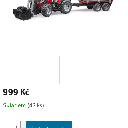
999 Kč
Měrná
Skladem
(48 ks)
cena: