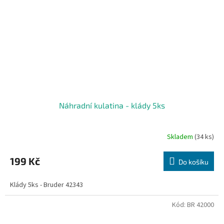
Náhradní kulatina - klády 5ks
Skladem
(34 ks)
199 Kč
Do košíku
Klády 5ks - Bruder 42343
Kód:
BR 42000