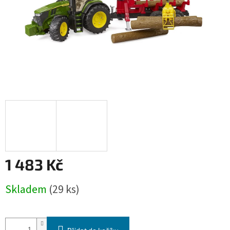
1 483 Kč
Měrná
Skladem
(29 ks)
cena: