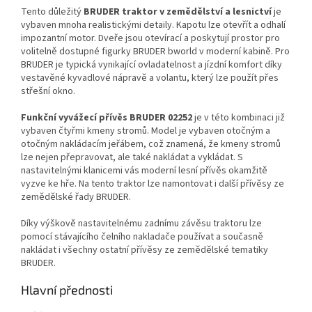
Tento důležitý
BRUDER traktor v zemědělství a lesnictví
je
vybaven mnoha realistickými detaily. Kapotu lze otevřít a odhalí
impozantní motor. Dveře jsou otevírací a poskytují prostor pro
volitelně dostupné figurky BRUDER bworld v moderní kabině. Pro
BRUDER je typická vynikající ovladatelnost a jízdní komfort díky
vestavěné kyvadlové nápravě a volantu, který lze použít přes
střešní okno.
Funkční vyvážecí přívěs BRUDER 02252
je v této kombinaci již
vybaven čtyřmi kmeny stromů. Model je vybaven otočným a
otočným nakládacím jeřábem, což znamená, že kmeny stromů
lze nejen přepravovat, ale také nakládat a vykládat. S
nastavitelnými klanicemi vás moderní lesní přívěs okamžitě
vyzve ke hře. Na tento traktor lze namontovat i další přívěsy ze
zemědělské řady BRUDER.
Díky výškově nastavitelnému zadnímu závěsu traktoru lze
pomocí stávajícího čelního nakladače používat a současně
nakládat i všechny ostatní přívěsy ze zemědělské tematiky
BRUDER.
Hlavní přednosti