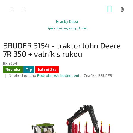
Přejít
NÁKUP
na
obsah
KOŠÍK
Hračky Duba
Specializovaný eshop Bruder
BRUDER 3154 - traktor John Deere
7R 350 + valník s rukou
BR 3154
Novinka
Tip
baleni 2ks
Průměrné
Neohodnoceno
Podrobnosti hodnocení
Značka:
BRUDER
hodnocení
produktu
je
0,0
z
5
hvězdiček.