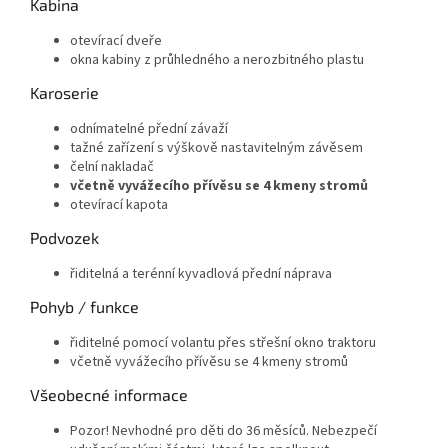
Kabina
otevírací dveře
okna kabiny z průhledného a nerozbitného plastu
Karoserie
odnímatelné přední závaží
tažné zařízení s výškově nastavitelným závěsem
čelní nakladač
včetně vyvážecího přívěsu se 4 kmeny stromů
otevírací kapota
Podvozek
řiditelná a terénní kyvadlová přední náprava
Pohyb / funkce
řiditelné pomocí volantu přes střešní okno traktoru
včetně vyvážecího přívěsu se 4 kmeny stromů
Všeobecné informace
Pozor! Nevhodné pro děti do 36 měsíců. Nebezpečí