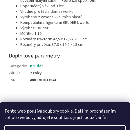
udušení malými částmi, které lze spolknout.
Doporučený věk: od 3 let
Vhodné pro hraní doma i venku.
Vyrobeno z vysoce kvalitních plastů.
Kompatibilní s figurkami BRUDER bworld.
Výrobce: Bruder
Měřítko 1:16
Rozměry traktoru: 42,5 x 17,5 x 20,5 cm
Rozměry přívěsu: 37,0 x 16,5 x 18 cm
Doplňkové parametry
Kategorie
:
Bruder
Záruka
:
2 roky
EAN
:
4001702031541
Z
á
NajduZboží.cz
Pricemania.cz - Porovnávání cen
p
Tento web používá soubory cookie. Dalším procházením
a
tohoto webu vyjadřujete souhlas s jejich používáním.
t
í