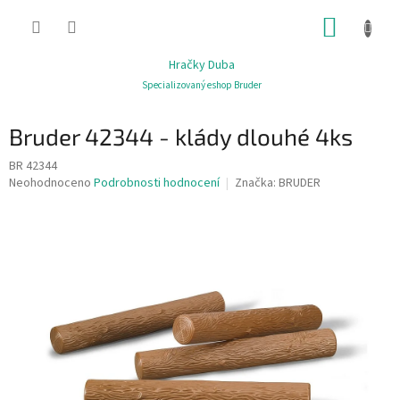
Přejít
NÁKUP
na
obsah
KOŠÍK
Hračky Duba
Specializovaný eshop Bruder
Bruder 42344 - klády dlouhé 4ks
BR 42344
Průměrné
Neohodnoceno
Podrobnosti hodnocení
Značka:
BRUDER
hodnocení
produktu
je
0,0
z
5
hvězdiček.