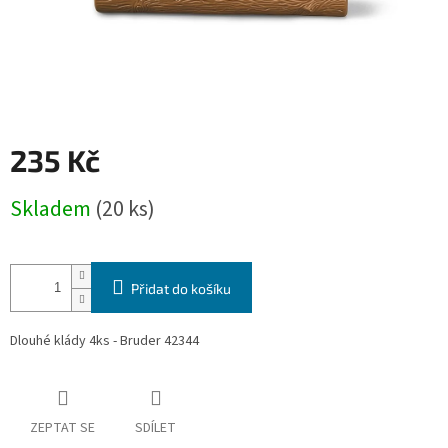
235 Kč
Měrná
Skladem
(20 ks)
cena:
Přidat do košíku
Dlouhé klády 4ks - Bruder 42344
ZEPTAT SE
SDÍLET