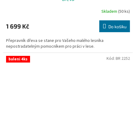
Skladem
(50 ks)
1 699 Kč
Do košíku
Přepravník dřeva se stane pro Vašeho malého lesníka
nepostradatelným pomocníkem pro práci v lese.
Kód:
BR 2252
baleni 4ks