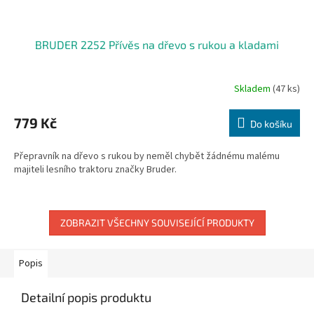
BRUDER 2252 Přívěs na dřevo s rukou a kladami
Skladem
(47 ks)
Průměrné
hodnocení
produktu
779 Kč
Do košíku
je
2,8
Přepravník na dřevo s rukou by neměl chybět žádnému malému
z
majiteli lesního traktoru značky Bruder.
5
hvězdiček.
ZOBRAZIT VŠECHNY SOUVISEJÍCÍ PRODUKTY
Popis
Detailní popis produktu