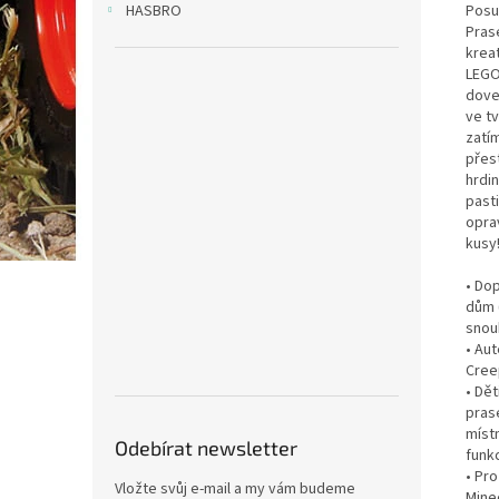
Posu
HASBRO
Pras
kreat
LEGO
doved
ve tv
zatí
přes
hrdin
pasti
opra
kusy
• Do
dům 
snou
• Au
Cree
• Dě
pras
míst
Odebírat newsletter
funk
• Pro
Vložte svůj e-mail a my vám budeme
Minec