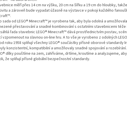
avebnice měří přes 14 cm na výšku, 20 cm na šířku a 19 cm do hloubky, takž
tivitu a zároveň bude vypadat úžasně na výstavce v pokoji každého fanouš
craft™.
to sada od LEGO® Minecraft™ je vyrobena tak, aby byla odolná a umožňoval
ezené přestavování a snadné kombinování s ostatními stavebnicemi téže 
zsáhlá řada stavebnic LEGO® Minecraft™ dává prostřednictvím postav, scén
cí vzpomenout na slavnou on-line hru. A to vše je vyrobeno z odolných LEGO
ž od roku 1958 splňují všechny LEGO® součástky přísné oborové standardy kv
byly konzistentní, kompatibilní a umožňovaly snadné spojování a rozebírání.
GO® dílky pouštíme na zem, zahříváme, drtíme, kroutíme a analyzujeme, a
tili, že splňují přísné globální bezpečnostní standardy.