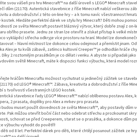
ňte svou vášeň pro hru Minecraft™ na další úroveň s LEGO® Minecraft stave
ečí dům (21170). Autentická stavebnice z říše Minecraft nabízí veškerou zá
ivitu a dobrodružství z této on-line hry – a k tomu navíc všestrannost hmat
 kostek. Hledáte perfektní dárek ve stylu hry Minecraft? Děti mohou pomoc
ností ze světa Minecraft postavit bláznivý výtvor, který dobře znají z on-l
aru obřího prasete. Jednu ze stran lze otevřít a získat přístup k velké místn
mco vyklápěcí střecha odkryje více prostoru na hraní. Model lze donekoneč
tavovat – hlavní místnost lze dokonce celou odejmout a přemístit jinam. O
ka Alex je tu kvůli zábavě, zatímco kultovní Creeper™ je odhodlán hráče chy
. Díky 2 roztomilým prasátkům je co dělat i venku. A abyste si připadali jako
vdovém světě Minecraft, máte k dispozici funkci výbuchu, která model roz
!
přejte hráčům Minecraftu možnost vychutnat si jedinečný zážitek se stavebn
(21170) od LEGO® Minecraft™. Zábava, kreativita a dobrodružství z říše Min
bí s tvořivostí všestranných LEGO kostek.
tentická stavebnice řady LEGO® Minecraft™ nabízí oblíbenou postavu Alex, k
pera, 2 prasata, doplňky pro Alex a mrkev pro prasata.
ti budou muset použít dovednosti ze světa Minecraft™, aby postavily dům v
ete. Pak můžou otevřít boční část nebo odebrat střechu a prozkoumat skry
nosti, schovat se před Creeperem, starat se o prasátka, a dokonce dům p
ce výbuchu vyhodit do povětří!
 děti od 8 let. Perfektní dárek pro děti, které chtějí posunout zážitek ze hry
raft™ na další úroveň.