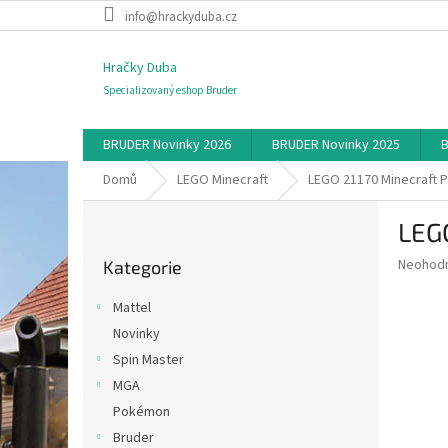
Přejít
info@hrackyduba.cz
na
obsah
Hračky Duba
Specializovaný eshop Bruder
BRUDER Novinky 2026
BRUDER Novinky 2025
B
Domů
LEGO Minecraft
LEGO 21170 Minecraft 
P
LEG
o
Přeskočit
s
Průměr
Neohod
Kategorie
kategorie
t
hodnoce
r
produkt
Mattel
a
je
Novinky
0,0
n
z
Spin Master
n
5
í
MGA
hvězdič
p
Pokémon
a
Bruder