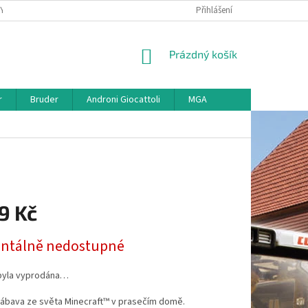
KY
VŠE O REKLAMACI
VRÁCENÍ ZBOŽÍ
Přihlášení
MAPA SERVERU
O
NÁKUPNÍ
Prázdný košík
KOŠÍK
r
Bruder
Androni Giocattoli
MGA
9 Kč
tálně nedostupné
byla vyprodána…
zábava ze světa Minecraft™ v prasečím domě.