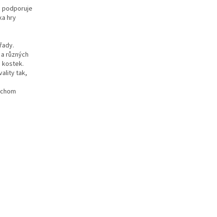
e podporuje
ka hry
a
řady.
 a různých
 kostek.
ality tak,
bychom