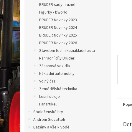
n
BRUDER sady - ruzné
e
Figurky - bworld
l
BRUDER Novinky 2023
BRUDER Novinky 2024
BRUDER Novinky 2025
BRUDER Novinky 2026
Stavebni technika,nákladní auta
Náhradní díly Bruder
Zásahová vozidla
Nákladní automobily
Volný čas
Zemědělská technika
Lesní stroje
Fanartikel
Popi
Společenské hry
Androni Giocattoli
Det
Bazény a vše k vodě