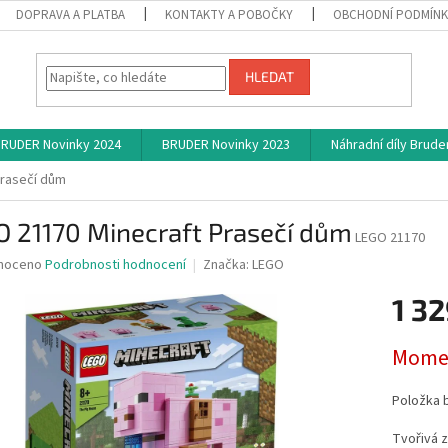
DOPRAVA A PLATBA
KONTAKTY A POBOČKY
OBCHODNÍ PODMÍN
HLEDAT
RUDER Novinky 2024
BRUDER Novinky 2023
Náhradní díly Brude
Prasečí dům
O 21170 Minecraft Prasečí dům
LEGO 21170
né
noceno
Podrobnosti hodnocení
Značka:
LEGO
ní
1 32
u
Měrná
Momen
cena:
ek.
Položka 
Tvořivá 