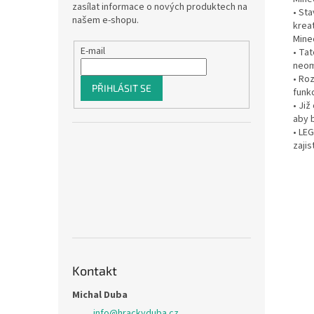
zasílat informace o nových produktech na
• St
našem e-shopu.
krea
Mine
E-mail
• Ta
neom
• Ro
PŘIHLÁSIT SE
funk
• Ji
aby 
• LE
zajis
Kontakt
Michal Duba
info
@
hrackyduba.cz