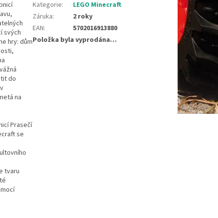
bnicí
Kategorie
:
LEGO Minecraft
bavu,
Záruka
:
2 roky
atelných
EAN
:
5702016913880
í svých
Položka byla vyprodána…
ine hry: dům
osti,
na
dvážná
tit do
 v
metá na
icí Prasečí
ecraft se
ultovního
e tvaru
té
omocí