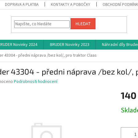
DOPRAVA A PLATBA
KONTAKTY A POBOČKY
OBCHODNÍ PODMÍN
HLEDAT
RUDER Novinky 2024
BRUDER Novinky 2023
Náhradní díly Brude
r 43304 - předni náprava /bez kol/, pro traktor Claas
er 43304 - předni náprava /bez kol/, p
né
noceno
Podrobnosti hodnocení
ní
140
u
Měrná
Skla
cena:
ek.