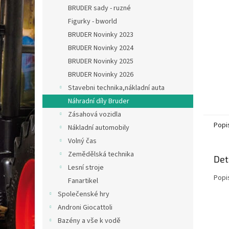
n
BRUDER sady - ruzné
e
Figurky - bworld
l
BRUDER Novinky 2023
BRUDER Novinky 2024
BRUDER Novinky 2025
BRUDER Novinky 2026
Stavebni technika,nákladní auta
Náhradní díly Bruder
Zásahová vozidla
Popi
Nákladní automobily
Volný čas
Zemědělská technika
Det
Lesní stroje
Popi
Fanartikel
Společenské hry
Androni Giocattoli
Bazény a vše k vodě