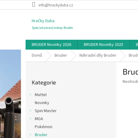
Přejít
info@hrackyduba.cz
na
obsah
Hračky Duba
Specializovaný eshop Bruder
BRUDER Novinky 2026
BRUDER Novinky 2025
B
Domů
Bruder
Náhradní díly Bruder
Brude
P
Brud
o
Přeskočit
s
Průměr
Neohod
Kategorie
kategorie
t
hodnoce
r
produkt
Mattel
a
je
Novinky
0,0
n
z
Spin Master
n
5
í
MGA
hvězdič
p
Pokémon
a
Bruder