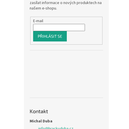
zasílat informace o nových produktech na
našem e-shopu.
E-mail
PŘIHLÁSIT SE
Kontakt
Michal Duba
info
@
hrackyduba.cz