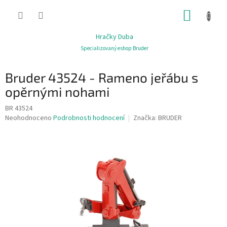
Přejít
NÁKUP
na
obsah
KOŠÍK
Hračky Duba
Specializovaný eshop Bruder
Bruder 43524 - Rameno jeřábu s
opěrnými nohami
BR 43524
Průměrné
Neohodnoceno
Podrobnosti hodnocení
Značka:
BRUDER
hodnocení
produktu
je
0,0
z
5
hvězdiček.