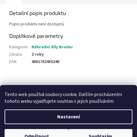
Detailní popis produktu
Popis produktu není dostupný
Doplňkové parametry
Kategorie
:
Náhradní díly Bruder
Záruka
:
2 roky
EAN
:
4001702435240
Z
á
NajduZboží.cz
Pricemania.cz - Porovnávání cen
p
Tento web používá soubory cookie. Dalším procházením
a
tohoto webu vyjadřujete souhlas s jejich používáním.
t
í
Nastavení
Vytvořil Shoptet
Odmítnout
Souhlasím
Copyright 2026
Hračky Duba
. Všechna práva vyhrazena.