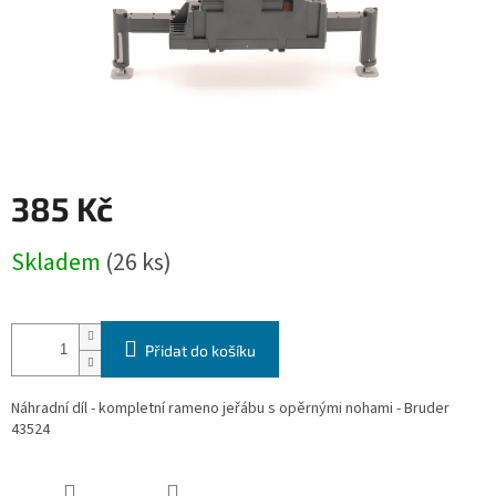
385 Kč
Měrná
Skladem
(26 ks)
cena:
Přidat do košíku
Náhradní díl - kompletní rameno jeřábu s opěrnými nohami - Bruder
43524