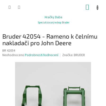
Přejít
NÁKUP
na
obsah
KOŠÍK
Hračky Duba
Specializovaný eshop Bruder
Bruder 42054 - Rameno k čelnímu
nakladači pro John Deere
BR 42054
Průměrné
Neohodnoceno
Podrobnosti hodnocení
Značka:
BRUDER
hodnocení
produktu
je
0,0
z
5
hvězdiček.