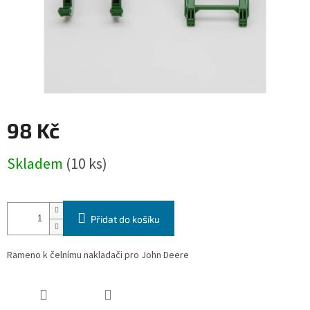
98 Kč
Měrná
Skladem
(10 ks)
cena:
Přidat do košíku
Rameno k čelnímu nakladači pro John Deere