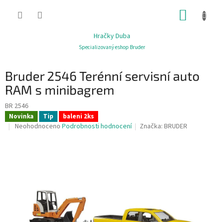
Přejít
NÁKUP
na
obsah
KOŠÍK
Hračky Duba
Specializovaný eshop Bruder
Bruder 2546 Terénní servisní auto
RAM s minibagrem
BR 2546
Novinka
Tip
baleni 2ks
Průměrné
Neohodnoceno
Podrobnosti hodnocení
Značka:
BRUDER
hodnocení
produktu
je
0,0
z
5
hvězdiček.