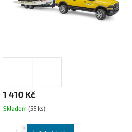
1 410 Kč
Měrná
Skladem
(55 ks)
cena: