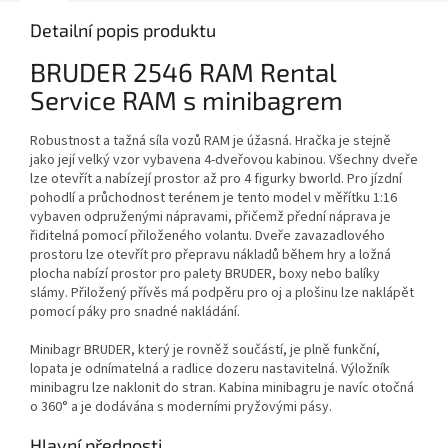
Detailní popis produktu
BRUDER 2546 RAM Rental
Service RAM s minibagrem
Robustnost a tažná síla vozů RAM je úžasná. Hračka je stejně
jako její velký vzor vybavena 4-dveřovou kabinou. Všechny dveře
lze otevřít a nabízejí prostor až pro 4 figurky bworld. Pro jízdní
pohodlí a průchodnost terénem je tento model v měřítku 1:16
vybaven odpruženými nápravami, přičemž přední náprava je
řiditelná pomocí přiloženého volantu. Dveře zavazadlového
prostoru lze otevřít pro přepravu nákladů během hry a ložná
plocha nabízí prostor pro palety BRUDER, boxy nebo balíky
slámy. Přiložený přívěs má podpěru pro oj a plošinu lze naklápět
pomocí páky pro snadné nakládání.
Minibagr BRUDER, který je rovněž součástí, je plně funkční,
lopata je odnímatelná a radlice dozeru nastavitelná. Výložník
minibagru lze naklonit do stran. Kabina minibagru je navíc otočná
o 360° a je dodávána s moderními pryžovými pásy.
Hlavní přednosti