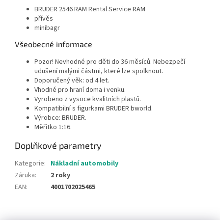
BRUDER 2546 RAM Rental Service RAM
přívěs
minibagr
Všeobecné informace
Pozor! Nevhodné pro děti do 36 měsíců. Nebezpečí
udušení malými částmi, které lze spolknout.
Doporučený věk: od 4 let.
Vhodné pro hraní doma i venku.
Vyrobeno z vysoce kvalitních plastů.
Kompatibilní s figurkami BRUDER bworld.
Výrobce: BRUDER.
Měřítko 1:16.
Doplňkové parametry
Kategorie
:
Nákladní automobily
Záruka
:
2 roky
EAN
:
4001702025465
Z