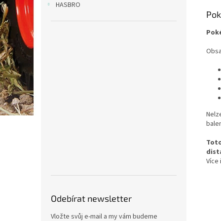
HASBRO
Pok
Poké
Obsa
Nelz
balen
Toto
dist
Více
Odebírat newsletter
Vložte svůj e-mail a my vám budeme