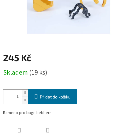
245 Kč
Měrná
Skladem
(19 ks)
cena:
Přidat do košíku
Rameno pro bagr Liebherr