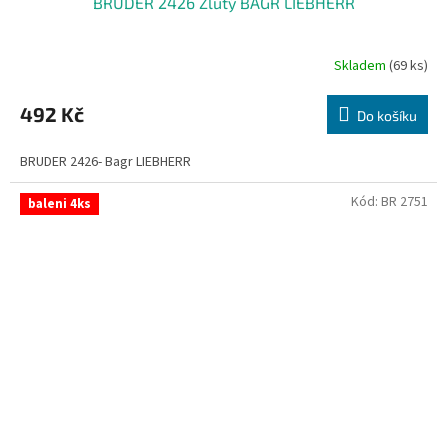
BRUDER 2426 Žlutý BAGR LIEBHERR
Skladem
(69 ks)
492 Kč
Do košíku
BRUDER 2426- Bagr LIEBHERR
Kód:
BR 2751
baleni 4ks