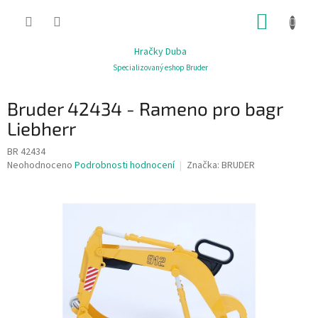
Přejít
NÁKUP
na
obsah
KOŠÍK
Hračky Duba
Specializovaný eshop Bruder
Bruder 42434 - Rameno pro bagr
Liebherr
BR 42434
Průměrné
Neohodnoceno
Podrobnosti hodnocení
Značka:
BRUDER
hodnocení
produktu
je
0,0
z
5
hvězdiček.