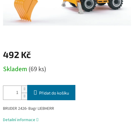
492 Kč
Měrná
Skladem
(69 ks)
cena:
Přidat do košíku
BRUDER 2426- Bagr LIEBHERR
Detailní informace