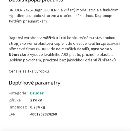
BRUDER 2426- Bagr LIEBHERR je krásný model stroje s funkčním
rýpadlem a stabilozátorem a otočnou základnou. Disponuje
tvrdými pneumatikami!
Bagr byl vyroben
v měřítku 1:16
ke skutečnému stavebnímu
stroji jako věrná plastová kopie. Jde o velice kvalitní zpracování
německé firmy BRUDER do nejmenších detailů,
vyrobeno v
Německu
z vysoce kvalitního ABS plastu, pružného plastu s
lesklým povrchem, precizně bez jakýchkoli otřepů či přetoků.
Cena je za 1ks výrobku
Doplňkové parametry
Kategorie
:
Bruder
Záruka
:
2 roky
Hmotnost
:
0.784 kg
EAN
:
4001702024260