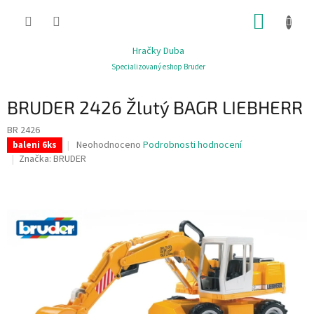
Přejít
NÁKUP
na
obsah
KOŠÍK
Hračky Duba
Specializovaný eshop Bruder
BRUDER 2426 Žlutý BAGR LIEBHERR
BR 2426
Průměrné
Neohodnoceno
Podrobnosti hodnocení
baleni 6ks
hodnocení
Značka:
BRUDER
produktu
je
0,0
z
5
hvězdiček.