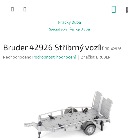
Přejít
NÁKUP
na
obsah
KOŠÍK
Hračky Duba
Specializovaný eshop Bruder
Bruder 42926 Stříbrný vozík
BR 42926
Průměrné
Neohodnoceno
Podrobnosti hodnocení
Značka:
BRUDER
hodnocení
produktu
je
0,0
z
5
hvězdiček.