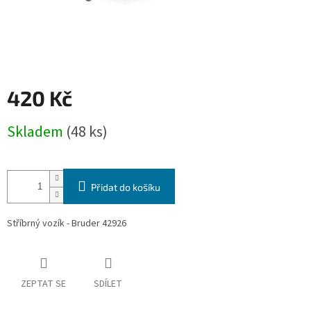
420 Kč
Měrná
Skladem
(48 ks)
cena:
Přidat do košíku
Stříbrný vozík - Bruder 42926
ZEPTAT SE
SDÍLET