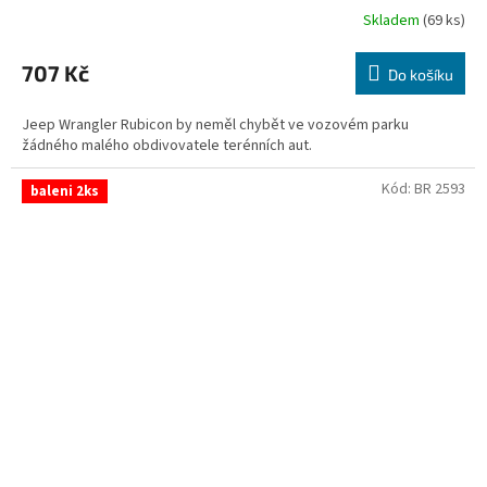
Skladem
(69 ks)
Průměrné
hodnocení
produktu
707 Kč
Do košíku
je
3,0
Jeep Wrangler Rubicon by neměl chybět ve vozovém parku
z
žádného malého obdivovatele terénních aut.
5
hvězdiček.
Kód:
BR 2593
baleni 2ks