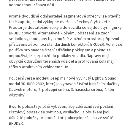
neomezenou zábavu dětí.
Kromě dvoudílné odnímatelné segmentové střechy lze otevřít
také kapotu, zadní výklopné dveře a všechny čtyři dveře.
Prostor je dostatečně velký a do vozidla se vejdou čtyři figurky
BRUDER bworld. Alternativně k plnému obsazení lze zadní
sedadlo vyjmout, aby bylo možné v ložném prostoru připevnit
příslušenství pomocí standardních konektorů BRUDER. Volant se
používá pro snadné řízení střešním poklopem a pokud se
nepoužívá, lze jej uložit do podlahy vozidla. Nápravy mají
obvyklé odpružení terénních vozidel a profilovaná kola mají
ráfky s atraktivním vzhledem SUV.
Policejní verze modelu Jeep má nově vyvinutý Light & Sound
modul BRUDER 2802, který je vybaven čtyřmi funkčními tlačítky
(1. zvuk motoru, 2. policejní siréna, 3. hasičská siréna, 4. tón
výstrahy).
Bworld policista je plně vybaven, aby zdůraznil své poslání.
Pistolový opasek se svítilnou, vysílačkou a obuškem jsou
důležité položky pro použití při policejním zásahu ve světě
BRUDER.