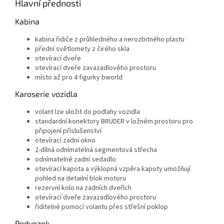
Hlavní přednosti
Kabina
kabina řidiče z průhledného a nerozbitného plastu
přední světlomety z čirého skla
otevírací dveře
otevírací dveře zavazadlového prostoru
místo až pro 4 figurky bworld
Karoserie vozidla
volant lze uložit do podlahy vozidla
standardní konektory BRUDER v ložném prostoru pro
připojení příslušenství
otevírací zadní okno
2-dílná odnímatelná segmentová střecha
odnímatelné zadní sedadlo
otevírací kapota a výklopná vzpěra kapoty umožňují
pohled na detailní blok motoru
rezervní kolo na zadních dveřích
otevírací dveře zavazadlového prostoru
řiditelné pomocí volantu přes střešní poklop
Podvozek