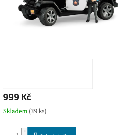
999 Kč
Měrná
Skladem
(39 ks)
cena: