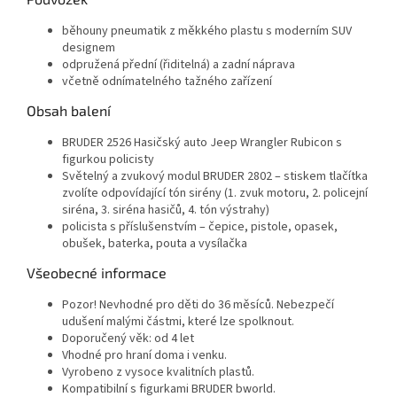
běhouny pneumatik z měkkého plastu s moderním SUV
designem
odpružená přední (řiditelná) a zadní náprava
včetně odnímatelného tažného zařízení
Obsah balení
BRUDER 2526 Hasičský auto Jeep Wrangler Rubicon s
figurkou policisty
Světelný a zvukový modul BRUDER 2802 – stiskem tlačítka
zvolíte odpovídající tón sirény (1. zvuk motoru, 2. policejní
siréna, 3. siréna hasičů, 4. tón výstrahy)
policista s příslušenstvím – čepice, pistole, opasek,
obušek, baterka, pouta a vysílačka
Všeobecné informace
Pozor! Nevhodné pro děti do 36 měsíců. Nebezpečí
udušení malými částmi, které lze spolknout.
Doporučený věk: od 4 let
Vhodné pro hraní doma i venku.
Vyrobeno z vysoce kvalitních plastů.
Kompatibilní s figurkami BRUDER bworld.