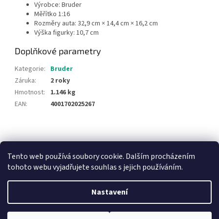
Výrobce: Bruder
Měřítko 1:16
Rozměry auta: 32,9 cm × 14,4 cm × 16,2 cm
Výška figurky: 10,7 cm
Doplňkové parametry
Kategorie
:
Bruder
Záruka
:
2 roky
Hmotnost
:
1.146 kg
EAN
:
4001702025267
Z
á
NajduZboží.cz
Pricemania.cz - Porovnávání cen
p
Tento web používá soubory cookie. Dalším procházením
a
tohoto webu vyjadřujete souhlas s jejich používáním.
t
í
Nastavení
Vytvořil Shoptet