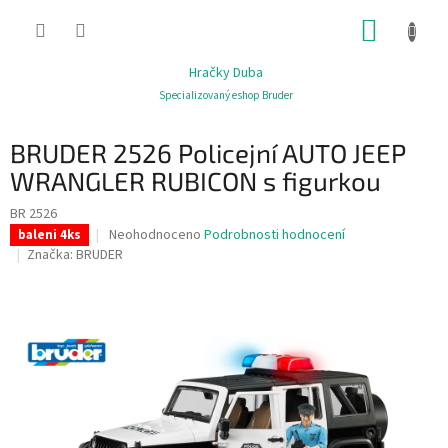
Přejít
NÁKUP
na
obsah
KOŠÍK
Hračky Duba
Specializovaný eshop Bruder
BRUDER 2526 Policejní AUTO JEEP
WRANGLER RUBICON s figurkou
BR 2526
Průměrné
Neohodnoceno
Podrobnosti hodnocení
baleni 4ks
hodnocení
Značka:
BRUDER
produktu
je
0,0
z
5
hvězdiček.