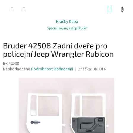
Přejít
NÁKUP
na
obsah
KOŠÍK
Hračky Duba
Specializovaný eshop Bruder
Bruder 42508 Zadní dveře pro
policejní Jeep Wrangler Rubicon
BR 42508
Průměrné
Neohodnoceno
Podrobnosti hodnocení
Značka:
BRUDER
hodnocení
produktu
je
0,0
z
5
hvězdiček.