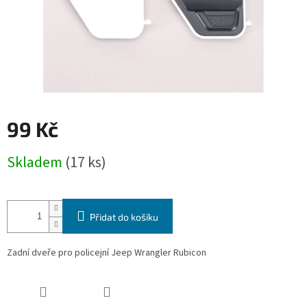
99 Kč
Měrná
Skladem
(17 ks)
cena:
Přidat do košíku
Zadní dveře pro policejní Jeep Wrangler Rubicon