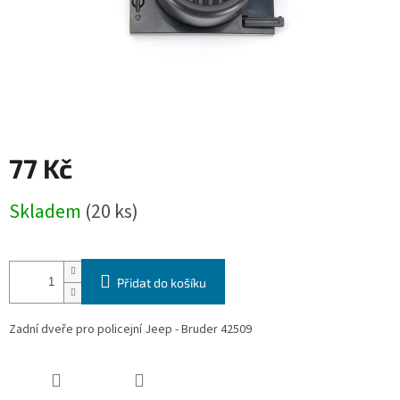
77 Kč
Měrná
Skladem
(20 ks)
cena:
Přidat do košíku
Zadní dveře pro policejní Jeep - Bruder 42509