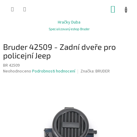
Přejít
NÁKUP
na
obsah
KOŠÍK
Hračky Duba
Specializovaný eshop Bruder
Bruder 42509 - Zadní dveře pro
policejní Jeep
BR 42509
Průměrné
Neohodnoceno
Podrobnosti hodnocení
Značka:
BRUDER
hodnocení
produktu
je
0,0
z
5
hvězdiček.