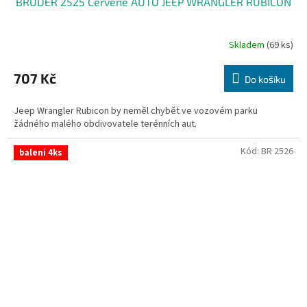
BRUDER 2525 Červené AUTO JEEP WRANGLER RUBICON
Skladem
(69 ks)
Průměrné
hodnocení
produktu
707 Kč
Do košíku
je
3,0
Jeep Wrangler Rubicon by neměl chybět ve vozovém parku
z
žádného malého obdivovatele terénních aut.
5
hvězdiček.
Kód:
BR 2526
baleni 4ks