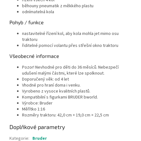
běhouny pneumatik z měkkého plastu
odnímatelná kola
Pohyb / funkce
nastavitelné řízení kol, aby kola mohla jet mimo osu
traktoru
řiditelné pomocí volantu přes střešní okno traktoru
Všeobecné informace
Pozor! Nevhodné pro děti do 36 měsíců. Nebezpečí
udušení malými částmi, které lze spolknout.
Doporučený věk: od 4 let
Vhodné pro hraní doma i venku.
Vyrobeno z vysoce kvalitních plastů.
Kompatibilní s figurkami BRUDER bworld.
Výrobce: Bruder
Měřítko 1:16
Rozměry traktoru: 42,0 cm × 19,0 cm × 22,5 cm
Doplňkové parametry
Kategorie
:
Bruder