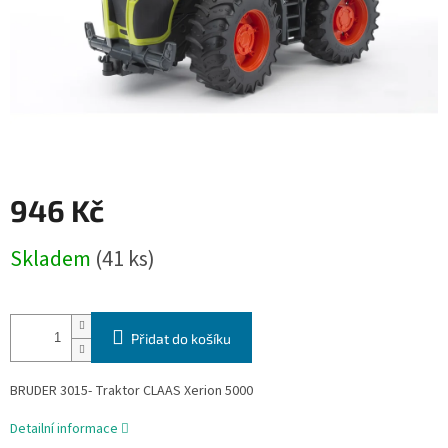
946 Kč
Měrná
Skladem
(41 ks)
cena:
Přidat do košíku
BRUDER 3015- Traktor CLAAS Xerion 5000
Detailní informace