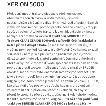
XERION 5000
Překrásný model traktoru disponuje otočnou kabinou,
otevíráním zadních dvířek a krytu motoru, výškově
nastavitelným závěsným zařízením s možností připojení různých
vleků, ovládáním řízení pomocí prodlouženého volantu, který je
součástí balení. U tohoto traktoru lze ovládat všechna 4 kola a
nechybí ani prosklená kabina!
K traktoru BRUDER 3015
Traktor CLAAS XERION 5000 nelze připojit čelní nakladač a
nelze přidat dvojitá kola.
Že má Claas Xerion 5000 sílu, je
vidět na první pohled. Už jen tvar a čtyři stejně velká kola ukazují
sílu, která v něm je. Ale při vývoji originálu bylo pro výrobce
důležité spojit tuto sílu s inteligentními řešeními pro flexibilní a
efektivní využití. Z tohoto důvodu společnost Claas dala Xerionu
popis vlastností „power intelligence“. Jak je u hraček BRUDER
obvyklé, model musí tyto vlastnosti samozřejmě odrážet. Tak
jako u jiných modelů byly vyvinuty funkce, které jsou podobné
originálu, ale jsou v hračce jedinečné. To zahrnuje kola u BRUDER,
která lze řídit přes posuvnou střechu kabiny s prodlouženým
volantem řízení i s přídavnou otočnou kabinou, aniž by se
přerušilo spojení s převodovkou. Všechna 4 kola tohoto modelu
lze řídit, samozřejmě po vzoru originálu.
Při běžném používání
traktoru BRUDER CLAAS XERION 5000 se kola natáčejí v