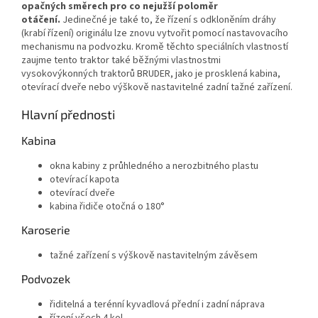
opačných směrech pro co nejužší poloměr
otáčení.
Jedinečné je také to, že řízení s odkloněním dráhy
(krabí řízení) originálu lze znovu vytvořit pomocí nastavovacího
mechanismu na podvozku. Kromě těchto speciálních vlastností
zaujme tento traktor také běžnými vlastnostmi
vysokovýkonných traktorů BRUDER, jako je prosklená kabina,
otevírací dveře nebo výškově nastavitelné zadní tažné zařízení.
Hlavní přednosti
Kabina
okna kabiny z průhledného a nerozbitného plastu
otevírací kapota
otevírací dveře
kabina řidiče otočná o 180°
Karoserie
tažné zařízení s výškově nastavitelným závěsem
Podvozek
řiditelná a terénní kyvadlová přední i zadní náprava
řízení všech 4 kol