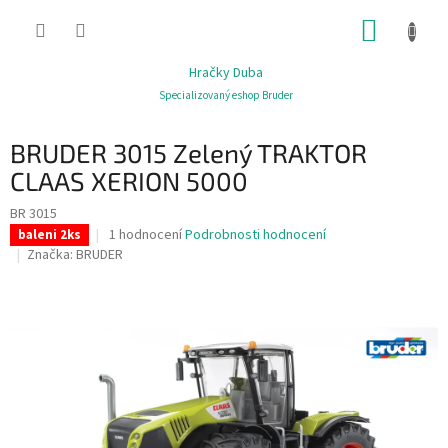
Přejít
NÁKUP
na
obsah
KOŠÍK
Hračky Duba
Specializovaný eshop Bruder
BRUDER 3015 Zelený TRAKTOR
CLAAS XERION 5000
BR 3015
Průměrné
1 hodnocení
Podrobnosti hodnocení
baleni 2ks
hodnocení
Značka:
BRUDER
produktu
je
5,0
z
5
hvězdiček.